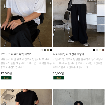
■
■
■
■
■
■
■
■
모브 소프트 루즈 유넥 티셔츠
너트 테이핑 라인 링거 반팔티
여유 있게 파인 유넥 라인으로 단품이나 이너로
스탠다드한 핏으로 탄탄한 실루엣의 링거티입니
활용도가 높은 제품이에요. 부드럽고 쾌적한 착용
다. 소매의 두 줄 테이핑으로 스포티한 포인트를
감으로 추천드립니다 :)
더해 가볍게 포인트주기 좋아요 :)
17,000원
26,000원