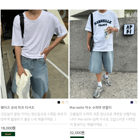
■
■
■
■
■
웨이즈 유넥 하프 티셔츠
Marseille 자수 수피마 반팔티
구김없이 찰랑 거리는 원단감으로 4계절 내내 다
고품질의 수피마 코튼 원단으로 제작된 반팔티입
양하게 활용하기 좋은 U넥 제품이에요 :)
니다! Marseille 입체 자수로 고급스러운 디테일
이 돋보이는 제품이에요 :-)
18,000원
32,000원