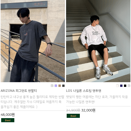
■
■
■
■
■
■
■
■
ARIZONA 피그먼트 반팔티
LOS 나일론 스트링 맨투맨
탄탄하고 내구성 좋게 높은 퀄리티로 제작한 반팔
햇빛이 쨍한 여름에는 차단 효과, 가을까지 착용
티입니다. 캐주얼한 자수 디테일로 여름까지 쭉
가능한 나일론 맨투맨!
즐겨입기 좋은 제품이에요 :)
34,900원
32,000원
48,000원