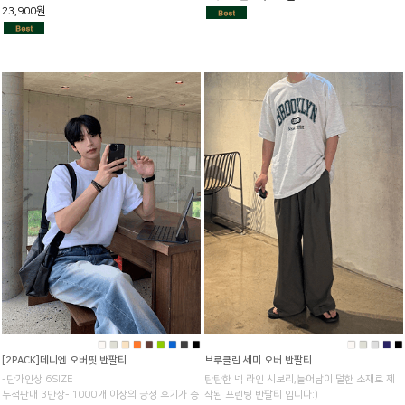
23,900원
■
■
■
■
■
■
■
■
■
■
■
■
■
■
[2PACK]데니엔 오버핏 반팔티
브루클린 세미 오버 반팔티
-단가인상 6SIZE
탄탄한 넥 라인 시보리,늘어남이 덜한 소재로 제
누적판매 3만장- 1000개 이상의 긍정 후기가 증
작된 프린팅 반팔티 입니다:)