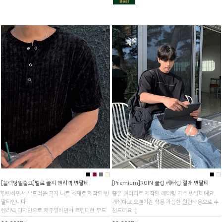
■
■
■
■
■
■
[블랙당일출고]벨로 골지 헨리넥 반팔티
[Premium]ROIN 쿨링 레터링 절개 반팔티
탄탄하면서 부드러운 골지 니트 소재로 제작된 반
좋은 퀄리티로 제작된 레터링 자수 반팔티예요.
팔티입니다.
쾌적하고 오랜기간 착용 가능한 원단사용으로 추
헨리넥 디자인으로 캐주얼하면서 트렌디한 무드
천드려요 :)
가 좋았어요 :)