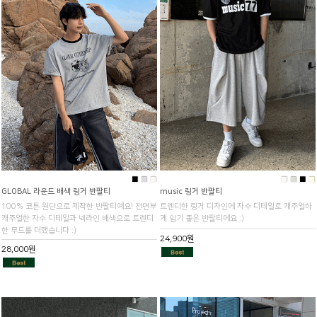
■
■
■
■
■
■
■
GLOBAL 라운드 배색 링거 반팔티
music 링거 반팔티
100% 코튼 원단으로 제작한 반팔티예요! 전면부
트렌디한 링거 디자인에 자수 디테일로 캐주얼하
캐주얼한 자수 디테일과 넥라인 배색으로 트렌디
게 입기 좋은 반팔티에요 :)
한 무드를 더했습니다 :)
24,900원
28,000원