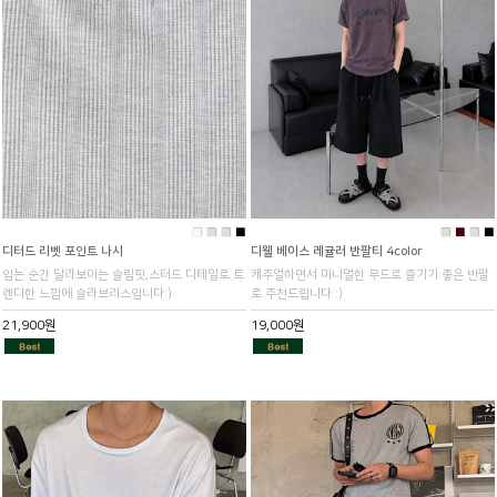
■
■
■
■
■
■
■
■
디터드 리벳 포인트 나시
디웰 베이스 레귤러 반팔티 4color
입는 순간 달라보이는 슬림핏,스터드 디테일로 트
캐주얼하면서 미니멀한 무드로 즐기기 좋은 반팔
렌디한 느낌에 슬라브리스입니다:)
로 추천드립니다 :)
21,900원
19,000원