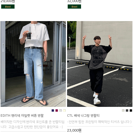
29,000원
32,000원
■
■
■
■
■
■
■
EDITH 헨리넥 아일렛 버튼 반팔
CTL 배색 나그랑 반팔티
베이직한 디자인에 헨리넥 포인트를 준 반팔티입
-전면부 힙한 프린팅이 매력적인 티셔츠 입니다:)
니다. 고급스럽고 탄탄한 원단감이 좋았어요 :-)
23,000원