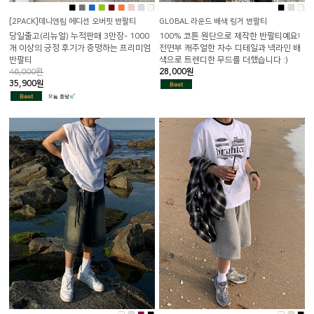
■
■
■
■
■
■
■
■
■
■
■
■
[2PACK]데니엔립 에디션 오버핏 반팔티
GLOBAL 라운드 배색 링거 반팔티
당일출고(리뉴얼) 누적판매 3만장- 1000
100% 코튼 원단으로 제작한 반팔티예요!
개 이상의 긍정 후기가 증명하는 프리미엄
전면부 캐주얼한 자수 디테일과 넥라인 배
반팔티
색으로 트렌디한 무드를 더했습니다 :)
46,000원
28,000원
35,900원