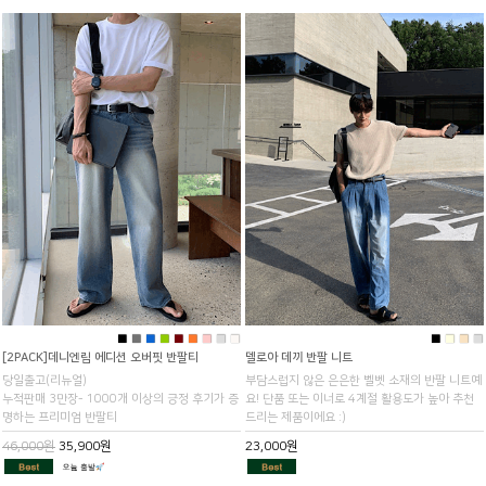
■
■
■
■
■
■
■
■
■
■
■
■
■
[2PACK]데니엔립 에디션 오버핏 반팔티
델로아 데끼 반팔 니트
당일출고(리뉴얼)
부담스럽지 않은 은은한 벨벳 소재의 반팔 니트예
누적판매 3만장- 1000개 이상의 긍정 후기가 증
요! 단품 또는 이너로 4계절 활용도가 높아 추천
명하는 프리미엄 반팔티
드리는 제품이에요 :)
46,000원
35,900원
23,000원