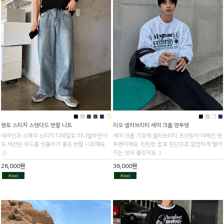
■
■
■
■
■
■
■
■
■
■
렌토 스티치 스탠다드 반팔 니트
리오 셀러브리티 세미 크롭 맨투맨
넥라인과 소매의 스티치 디테일로 미니멀하면서
세미 크롭 기장에 셀러브리티 프린팅이 더해진 맨
도 세련된 무드를 연출하기 좋은 반팔 니트예요
투맨이에요. 탄탄한 합포 원단으로 깔끔하게 떨어
:))
지는 핏이 좋았어요 :)
28,000원
36,000원