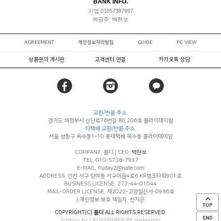
BANK INFO.
기업 01057387997
예금주: 백현보
AGREEMENT
개인정보처리방침
GUIDE
PC VIEW
상품문의 게시판
고객센터 연결
카카오톡 상담
교환/반품 주소.
경기도 의정부시 산단로76번길 80,206호 플라이데이앞
타택배 교환/반품 주소.
서울 성동구 옥수동1-10 롯데택배 옥수동 플라이데이앞
COMPANY. 플디
|
CEO.
백현보
TEL. 010-5738-7997
E-MAIL. flyday2@nate.com
ADDRESS. 인천 서구 당하동 서구이음4로6 KR법조타워901호
BUSINESS LICENSE. 272-44-01044
MAIL-ORDER LICENSE. 제2022-고양일산서-0986호
|
개인정보 보호 책임자. 천지은
TOP
COPYRIGHT(C)
플디
ALL RIGHTS RESERVED.
END
hosting by (주)코리아센터닷컴 makeshop