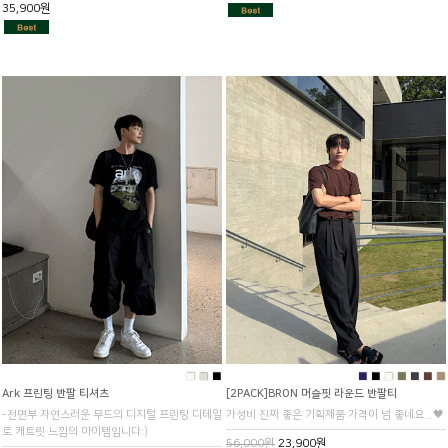
35,900원
■
■
■
■
■
■
■
■
■
■
Ark 프린팅 반팔 티셔츠
[2PACK]BRON 머슬핏 라운드 반팔티
-전면부 자연스러운 무드의 디지털 프린팅 디테일
가성비 진짜 좋은 기획제품 가격이 넘 좋네요...🖤
로 캐트릿 느낌의 아이템입니다:)
56,000원
23,900원