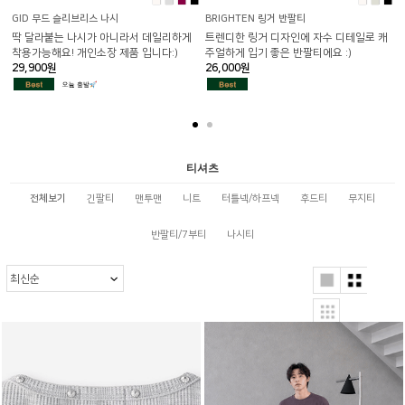
■
■
■
■
■
■
■
GID 무드 슬리브리스 나시
BRIGHTEN 링거 반팔티
딱 달라붙는 나시가 아니라서 데일리하게
트렌디한 링거 디자인에 자수 디테일로 캐
착용가능해요! 개인소장 제품 입니다:)
주얼하게 입기 좋은 반팔티에요 :)
29,900원
26,000원
티셔츠
전체보기
긴팔티
맨투맨
니트
터틀넥/하프넥
후드티
무지티
반팔티/7부티
나시티