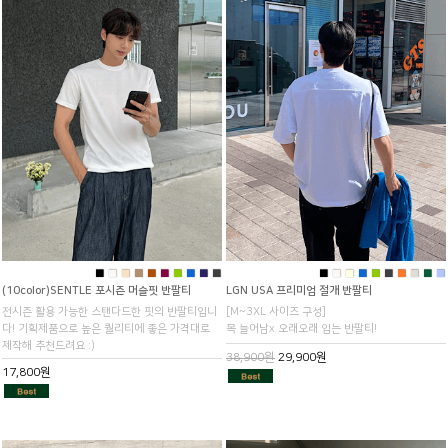
■
■
■
■
■
■
■
■
■
■
■
■
■
■
■
■
■
■
■
■
(10color)SENTLE 포시즌 머슬핏 반팔티
LGN USA 프리미엄 절개 반팔티
전시즌 활용 가능한 스탠다드한 핏의 반팔티입니
[M~3XL 사이즈 구성]
다! 기획제품으로 높은 퀄리티에 좋은 가격대로
목 늘어남x 오래오래 입는 반팔티!
제작해 추천드려요 :)
38,900원
29,900원
17,800원