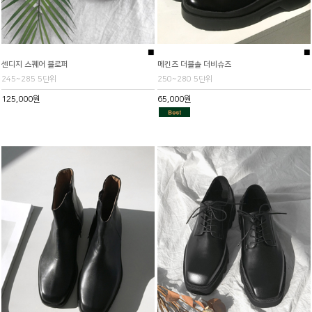
■
■
센디지 스퀘어 블로퍼
메킨즈 더블솔 더비슈즈
245~285 5단위
250~280 5단위
125,000원
65,000원