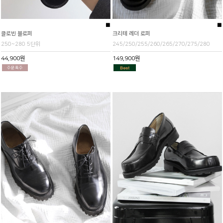
■
■
클로빈 블로퍼
크리테 레더 로퍼
250~280 5단위
245/250/255/260/265/270/275/280
44,900원
149,900원