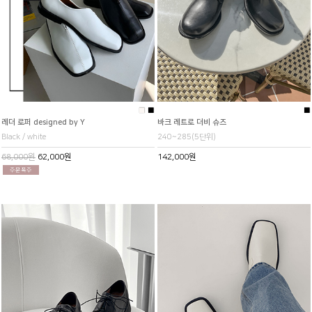
■
■
■
레더 로퍼 designed by Y
바크 레트로 더비 슈즈
Black / white
240~285(5단위)
68,000원
62,000원
142,000원