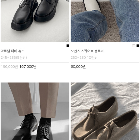
■
■
■
마르셀 더비 슈즈
모던스 스퀘어토 블로퍼
245~285(5단위)
250~280 10단위
196,000원
167,000원
60,000원