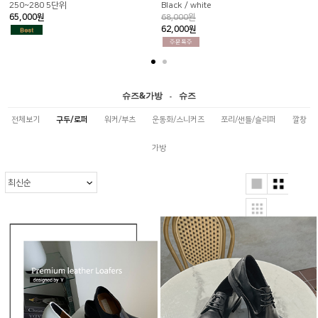
250~280 5단위
Black / white
65,000원
68,000원
62,000원
슈즈&가방
슈즈
-
전체보기
구두/로퍼
워커/부츠
운동화/스니커즈
쪼리/샌들/슬리퍼
깔창
가방