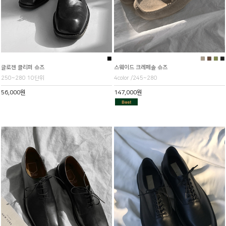
■
■
■
■
■
글로젠 클리퍼 슈즈
스웨이드 크레페솔 슈즈
250~280 10단위
4color /245~280
56,000원
147,000원