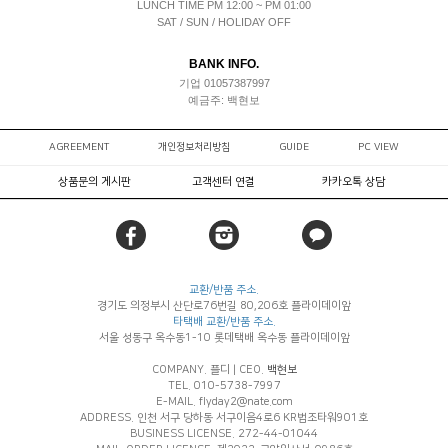
LUNCH TIME PM 12:00 ~ PM 01:00
SAT / SUN / HOLIDAY OFF
BANK INFO.
기업 01057387997
예금주: 백현보
AGREEMENT
개인정보처리방침
GUIDE
PC VIEW
상품문의 게시판
고객센터 연결
카카오톡 상담
교환/반품 주소.
경기도 의정부시 산단로76번길 80,206호 플라이데이앞
타택배 교환/반품 주소.
서울 성동구 옥수동1-10 롯데택배 옥수동 플라이데이앞
COMPANY. 플디
|
CEO.
백현보
TEL. 010-5738-7997
E-MAIL. flyday2@nate.com
ADDRESS. 인천 서구 당하동 서구이음4로6 KR법조타워901호
BUSINESS LICENSE. 272-44-01044