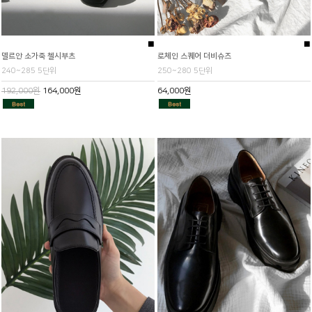
■
■
델르안 소가죽 첼시부츠
로체인 스퀘어 더비슈즈
240~285 5단위
250~280 5단위
192,000원
164,000원
64,000원