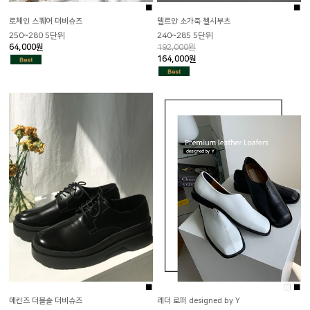
■
■
로체인 스퀘어 더비슈즈
델르안 소가죽 첼시부츠
250~280 5단위
240~285 5단위
4
64,000원
192,000원
164,000원
■
■
■
메킨즈 더블솔 더비슈즈
레더 로퍼 designed by Y