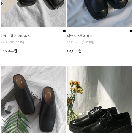
■
■
아펜 스퀘어 더비 슈즈
어반즈 스퀘어 로퍼
240~285 5단위
250~280(10단위)
133,000원
63,000원