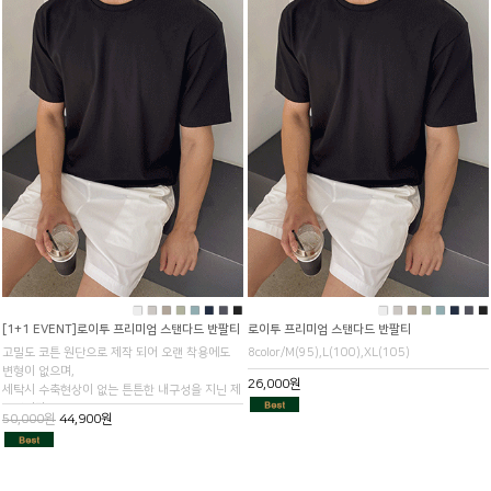
■
■
■
■
■
■
■
■
■
■
■
■
■
■
■
■
[1+1 EVENT]로이투 프리미엄 스탠다드 반팔티
로이투 프리미엄 스탠다드 반팔티
고밀도 코튼 원단으로 제작 되어 오랜 착용에도
8color/M(95),L(100),XL(105)
변형이 없으며,
26,000원
세탁시 수축현상이 없는 튼튼한 내구성을 지닌 제
품입니다.
50,000원
44,900원