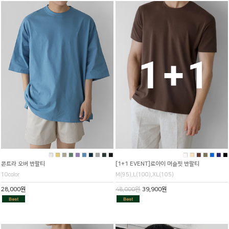
■
■
■
■
■
■
■
■
■
■
■
■
■
■
■
■
■
콘트라 오버 반팔티
[1+1 EVENT]로아이 머슬핏 반팔티
10color
M(95),L(100),XL(105)
28,000원
48,000원
39,900원