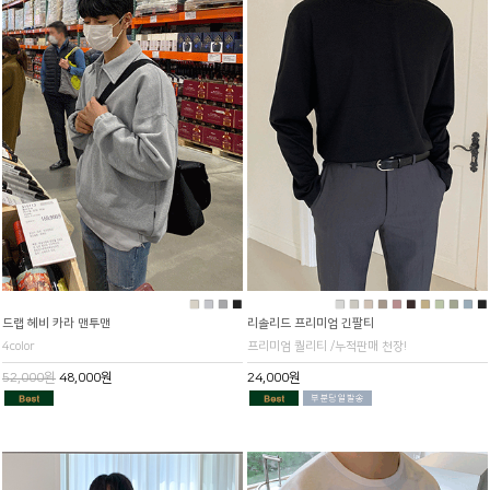
■
■
■
■
■
■
■
■
■
■
■
■
■
■
■
드랩 헤비 카라 맨투맨
리솔리드 프리미엄 긴팔티
4color
프리미엄 퀄리티 /누적판매 천장!
52,000원
48,000원
24,000원