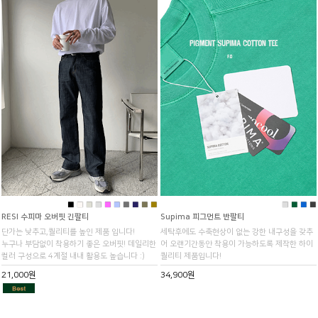
■
■
■
■
■
■
■
■
■
■
■
■
■
■
RESI 수피마 오버핏 긴팔티
Supima 피그먼트 반팔티
단가는 낮추고,퀄리티를 높인 제품 입니다!
세탁후에도 수축현상이 없는 강한 내구성을 갖추
누구나 부담없이 착용하기 좋은 오버핏! 데일리한
어 오랜기간동안 착용이 가능하도록 제작한 하이
컬러 구성으로 4계절 내내 활용도 높습니다 :)
퀄리티 제품입니다!
21,000원
34,900원