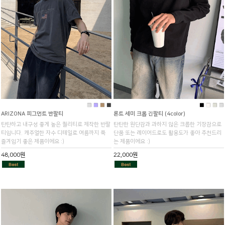
■
■
■
■
■
■
■
■
ARIZONA 피그먼트 반팔티
론트 세미 크롭 긴팔티 (4color)
탄탄하고 내구성 좋게 높은 퀄리티로 제작한 반팔
탄탄한 원단감과 과하지 않은 크롭한 기장감으로
티입니다. 캐주얼한 자수 디테일로 여름까지 쭉
단품 또는 레이어드로도 활용도가 좋아 추천드리
즐겨입기 좋은 제품이에요 :)
는 제품이에요 :)
48,000원
22,000원