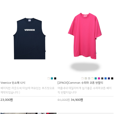
■
■
■
■
■
■
■
■
■
■
■
■
■
Veenice 민소매 나시
[2PACK]Common 수피마 코튼 반팔티
베이직한 라운드넥 타입에 여유있는 루즈핏으로
여름내내 데일리하게 입기좋은 수피마코튼 베이
제작되었습니다:)
직 반팔티입니다!
23,000원
64,000원
34,900원