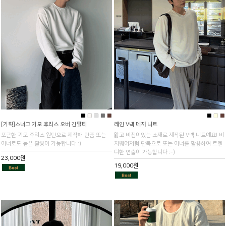
■
■
■
■
■
■
■
■
[기획]스너그 기모 후리스 오버 긴팔티
레인 V넥 데끼 니트
포근한 기모 후리스 원단으로 제작해 단품 또는
얇고 비침이있는 소재로 제작된 V넥 니트예요! 비
이너로도 높은 활용이 가능합니다 :)
치웨어처럼 단독으로 또는 이너를 활용하여 트렌
디한 연출이 가능합니다 :-)
23,000원
19,000원