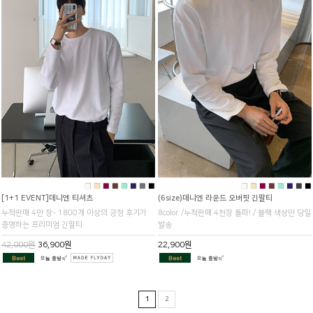
■
■
■
■
■
■
■
■
■
■
■
■
■
■
■
■
[1+1 EVENT]데니엔 티셔츠
(6size)데니엔 라운드 오버핏 긴팔티
누적판매 4만 장- 1800개 이상의 긍정 후기가
8color /누적판매 4천장 돌파! / 블랙 색상만 당일
증명하는 프리미엄 긴팔티
발송
42,000원
36,900원
22,900원
1
2