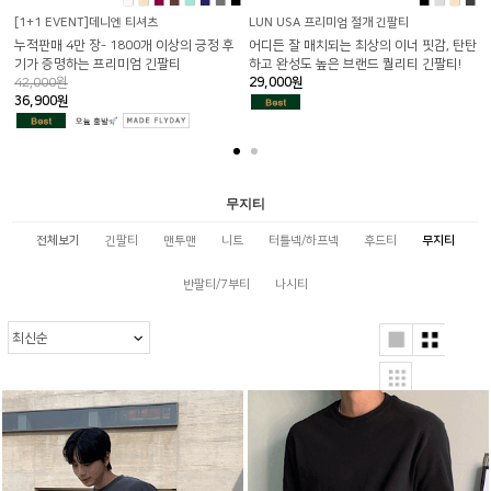
■
■
■
■
■
■
■
■
■
■
■
■
[1+1 EVENT]데니엔 티셔츠
LUN USA 프리미엄 절개 긴팔티
누적판매 4만 장- 1800개 이상의 긍정 후
어디든 잘 매치되는 최상의 이너 핏감, 탄탄
1
기가 증명하는 프리미엄 긴팔티
하고 완성도 높은 브랜드 퀄리티 긴팔티!
4
42,000원
29,000원
36,900원
무지티
전체보기
긴팔티
맨투맨
니트
터틀넥/하프넥
후드티
무지티
반팔티/7부티
나시티