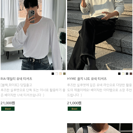
■
■
■
■
■
■
■
■
RIA 데일리 유넥 티셔츠
HYME 골지 니트 유넥 티셔츠
[블랙,화이트]-당일출고
루즈한 실루엣에 깊은 유넥 라인으로 다양한 활용
루즈한 실루엣으로 단독 또는 이너로 활용하기 좋
도의 제품이에요! 베이직한 아이템으로 소장 추천
은 베이직한 U넥 티셔츠입니다 :)
드립니다 :)
21,000원
21,000원