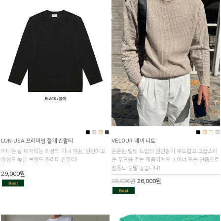
■
■
■
■
■
■
■
■
LUN USA 프리미엄 절개 긴팔티
VELOUR 데끼 니트
어디든 잘 매치되는 최상의 이너 핏감, 탄탄하고
은은한 벨벳 느낌의 원단감이 부드럽고 고급스러
완성도 높은 브랜드 퀄리티 긴팔티!
운 무드를 주는 제품이예요 :) 이너 또는 단품으로
활용도 정말 좋습니다!
29,000원
38,000원
26,000원