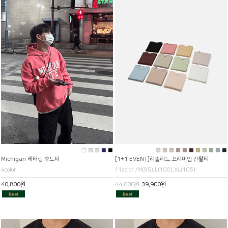
■
■
■
■
■
■
■
■
■
■
■
■
■
■
■
■
Michigan 레터링 후드티
[1+1 EVENT]리솔리드 프리미엄 긴팔티
4color
11color /M(95),L(100),XL(105)
40,800원
44,000원
39,900원