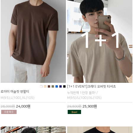
■
■
■
■
■
■
■
[1+1 EVENT]크레디 오버핏 티셔츠
로아이 머슬핏 반팔티
누적판매 1만장 돌파! /
M(95),L(100),XL(105)
M(95)/L(100)/XL(105)
26,000원
24,000원
29,800원
25,900원