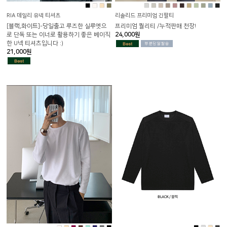
■
■
■
■
■
■
■
■
■
■
■
■
■
■
■
RIA 데일리 유넥 티셔츠
리솔리드 프리미엄 긴팔티
[블랙,화이트]-당일출고 루즈한 실루엣으
프리미엄 퀄리티 /누적판매 천장!
로 단독 또는 이너로 활용하기 좋은 베이직
24,000원
한 U넥 티셔츠입니다 :)
21,000원