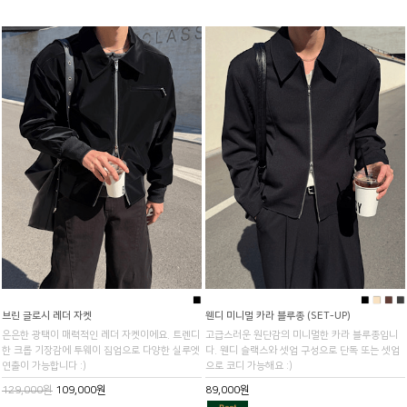
■
■
■
■
■
브린 글로시 레더 자켓
웬디 미니멀 카라 블루종 (SET-UP)
은은한 광택이 매력적인 레더 자켓이에요. 트렌디
고급스러운 원단감의 미니멀한 카라 블루종입니
한 크롭 기장감에 투웨이 집업으로 다양한 실루엣
다. 웬디 슬랙스와 셋업 구성으로 단독 또는 셋업
연출이 가능합니다 :)
으로 코디 가능해요 :)
129,000원
109,000원
89,000원