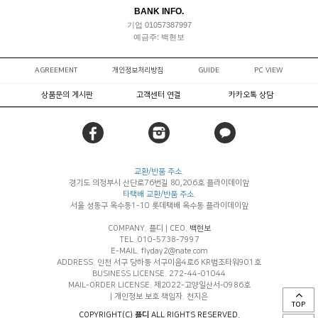
BANK INFO.
기업 01057387997
예금주: 백현보
AGREEMENT
개인정보처리방침
GUIDE
PC VIEW
상품문의 게시판
고객센터 연결
카카오톡 상담
교환/반품 주소.
경기도 의정부시 산단로76번길 80,206호 플라이데이앞
타택배 교환/반품 주소.
서울 성동구 옥수동1-10 롯데택배 옥수동 플라이데이앞
COMPANY. 플디
|
CEO.
백현보
TEL. 010-5738-7997
E-MAIL. flyday2@nate.com
ADDRESS. 인천 서구 당하동 서구이음4로6 KR법조타워901호
BUSINESS LICENSE. 272-44-01044
MAIL-ORDER LICENSE. 제2022-고양일산서-0986호
|
개인정보 보호 책임자. 천지은
TOP
COPYRIGHT(C)
플디
ALL RIGHTS RESERVED.