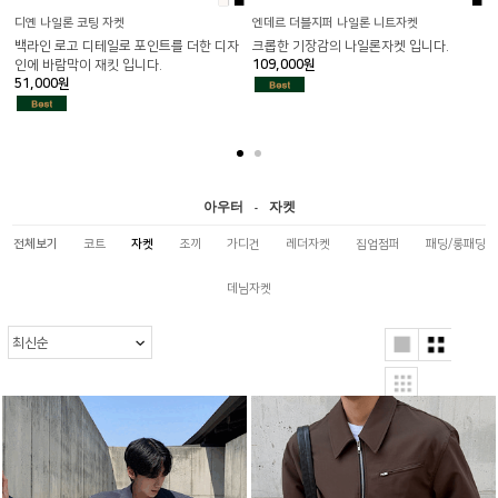
■
■
■
디옌 나일론 코팅 자켓
엔데르 더블지퍼 나일론 니트자켓
백라인 로고 디테일로 포인트를 더한 디자
크롭한 기장감의 나일론자켓 입니다.
인에 바람막이 재킷 입니다.
109,000원
51,000원
1
아우터
자켓
-
전체보기
코트
자켓
조끼
가디건
레더자켓
집업점퍼
패딩/롱패딩
데님자켓