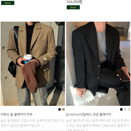
104,000원
■
■
■
■
■
리파인 울 블레이저 자켓
[premium]릴랙스 셋업 블레이저
높은 울 함량과 고급스러운 실루엣으로 피팅시 만
높은 퀄리티의 원단,봉제 제작으로 자신있게 추천
족도가 높았던 블레이저입니다 :)
드리는 셋업 블레이저예요! 단품으로도 활용하기
너무 좋습니다 :)