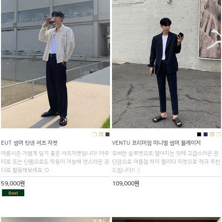
■
■
■
■
■
■
■
EUT 썸머 린넨 셔츠 자켓
VENTU 프리미엄 미니멀 썸머 블레이저
여름시즌 가볍게 입기 좋은 셔츠자켓입니다! 아우
오버한 실루엣으로 떨어지는 핏에 고급스러운 원
터로 또는 단품으로도 착용이 가능해 멋스러운 코
단감으로 여름철 하이 퀄리티 자켓으로 적극 추천
디로 활용해보세요 :D
드립니다!! :)
59,000원
109,000원