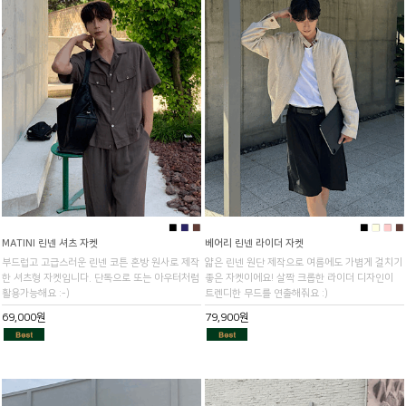
■
■
■
■
■
■
■
MATINI 린넨 셔츠 자켓
베어리 린넨 라이더 자켓
부드럽고 고급스러운 린넨 코튼 혼방 원사로 제작
얇은 린넨 원단 제작으로 여름에도 가볍게 걸치기
한 셔츠형 자켓입니다. 단독으로 또는 아우터처럼
좋은 자켓이에요! 살짝 크롭한 라이더 디자인이
활용가능해요 :-)
트렌디한 무드를 연출해줘요 :)
69,000원
79,900원