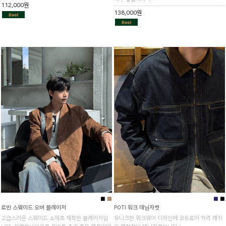
112,000원
138,000원
■
■
■
■
로빈 스웨이드 오버 블레이저
POTI 워크 데님자켓
고급스러운 스웨이드 소재로 제작한 블레이저입
유니크한 워크웨어 디자인에 코듀로이 카라 매치