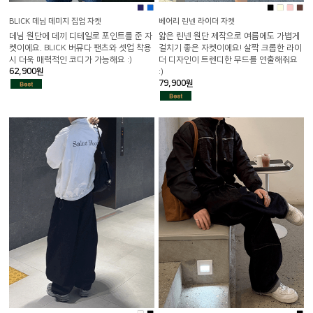
■
■
■
■
■
■
BLICK 데님 데미지 집업 자켓
베어리 린넨 라이더 자켓
데님 원단에 데끼 디테일로 포인트를 준 자
얇은 린넨 원단 제작으로 여름에도 가볍게
켓이에요. BLICK 버뮤다 팬츠와 셋업 착용
걸치기 좋은 자켓이에요! 살짝 크롭한 라이
시 더욱 매력적인 코디가 가능해요 :)
더 디자인이 트렌디한 무드를 연출해줘요
62,900원
:)
79,900원