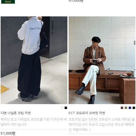
67,000원
■
■
■
■
■
■
디옌 나일론 코팅 자켓
ECT 코듀로이 오버핏 자켓
백라인 로고 디테일로 포인트를 더한 디자인에 바
흐트러짐 없는 탄탄한 코듀로이 소재로 제작된 블
람막이 재킷 입니다.
레이저입니다! 특유의 고급스러운 무드로 매력적
인 제품이에요 :)
51,000원