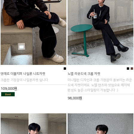
■
■
■
엔데르 더블지퍼 나일론 니트자켓
노엘 라운드넥 크롭 자켓
크롭한 기장감의 나일론자켓 입니다.
미니멀한 디자인과 크롭 기장감이 돋보이는 라운
드넥 자켓이에요. 노엘 팬츠와 셋업으로 매치해
109,000원
완성도 높은 스타일링이 가능합니다 :)
98,000원