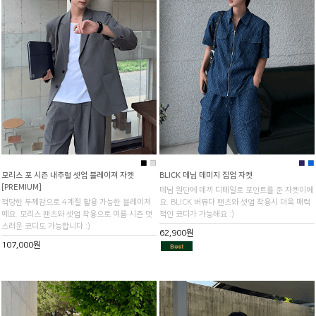
■
■
■
■
모리스 포 시즌 내추럴 셋업 블레이져 자켓
BLICK 데님 데미지 집업 자켓
[PREMIUM]
데님 원단에 데끼 디테일로 포인트를 준 자켓이에
적당한 두께감으로 4계절 활용 가능한 블레이져
요. BLICK 버뮤다 팬츠와 셋업 착용시 더욱 매력
예요. 모리스 팬츠와 셋업 착용으로 여름 시즌 멋
적인 코디가 가능해요 :)
스러운 코디도 가능합니다 :)
62,900원
107,000원