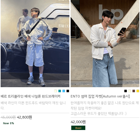
■
■
■
■
■
■
■
■
베르 트리플라인 배색 나일론 윈드브레이커
ENTO 썸머 집업 자켓[Autumn ver출시]
배색 라인이 이쁜 윈드후드 바람막이 재킷 입니
한여름까지 착용하기 좋은 얇은 니트 원단으로 제
다.
작된 집업 자켓이에요!
고급스러운 무드가 좋았던 제품입니다 :)
45,000원
42,800원
42,000원