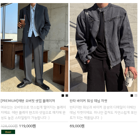
■
■
■
■
[PREMIUM]에반 오버핏 셋업 블레이져
칸타 바이커 워싱 데님 자켓
여유있는 오버핏으로 멋스럽게 떨어지는 블레이
빈티지한 워싱과 바이커 감성의 디테일이 더해진
저예요. 에반 플레어 팬츠와 셋업으로 매치해 완
데님 자켓이에요. 하나만 걸쳐도 자연스럽게 포인
성도 높은 스타일링이 가능합니다 :)
트가 되는 제품입니다 :)
128,000원
119,000원
69,000원