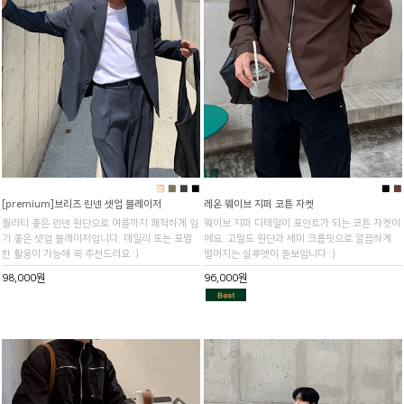
■
■
■
■
■
■
[premium]브리즈 린넨 셋업 블레이저
레온 웨이브 지퍼 코튼 자켓
퀄리티 좋은 린넨 원단으로 여름까지 쾌적하게 입
웨이브 지퍼 디테일이 포인트가 되는 코튼 자켓이
기 좋은 셋업 블레이저입니다. 데일리 또는 포멀
에요. 고밀도 원단과 세미 크롭핏으로 깔끔하게
한 활용이 가능해 꼭 추천드려요 :)
떨어지는 실루엣이 돋보입니다 :)
98,000원
96,000원