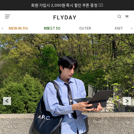
회원 가입시 2,000원 즉시 할인 쿠폰 증정 ❤️‍🔥
추석 특별 할인 10~
ONLY 7일간!
20% 9/6 화 ~ 9/12월
NEW-IN 5%
#BEST 50
OUTER
KNIT