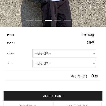
PRICE
29,900
원
POINT
299원
color
size
0
총 상품 금액
원
ADD TO CART