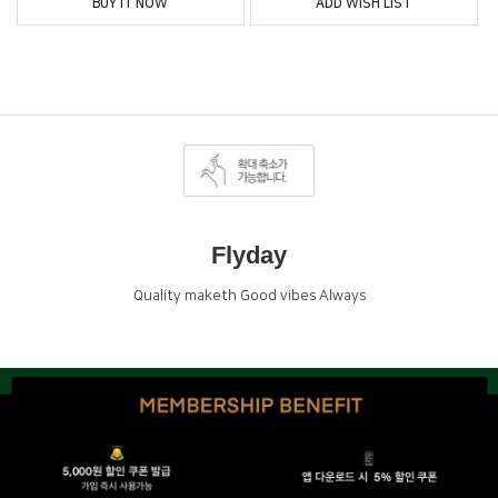
BUY IT NOW
ADD WISH LIST
Flyday
Quality maketh Good vibes Always