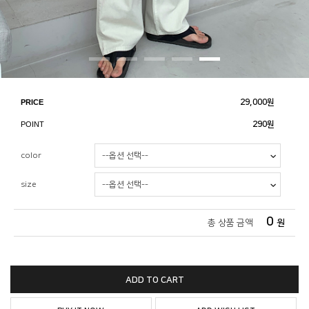
PRICE
29,000
원
POINT
290원
color
size
0
총 상품 금액
원
ADD TO CART