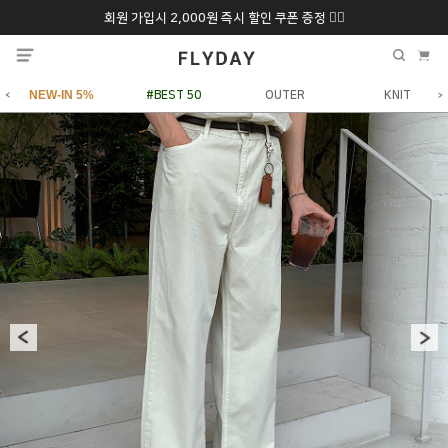
회원 가입시 2,000원 즉시 할인 쿠폰 증정 ❤️‍🔥
추석 특별 할인 10~
ONLY 7일간!
20% 9/6 화 ~ 9/12월
NEW-IN 5%
#BEST 50
OUTER
KNIT