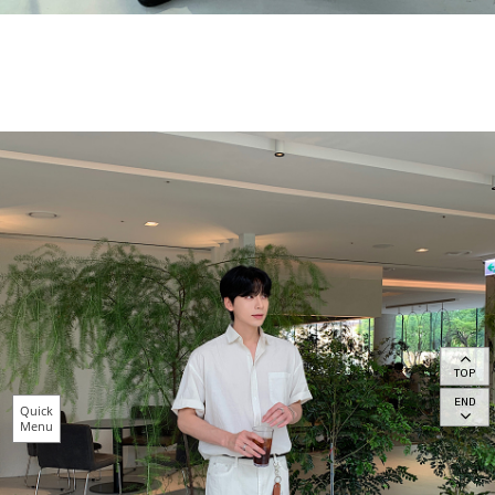
TOP
END
Quick
Menu