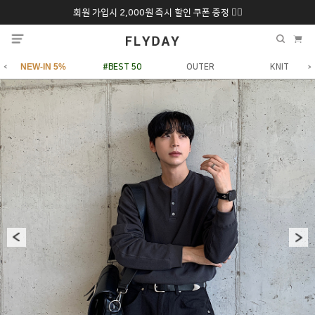
회원 가입시 2,000원 즉시 할인 쿠폰 증정 ❤️‍🔥
추석 특별 할인 10~
ONLY 7일간!
20% 9/6 화 ~ 9/12월
NEW-IN 5%
#BEST 50
OUTER
KNIT