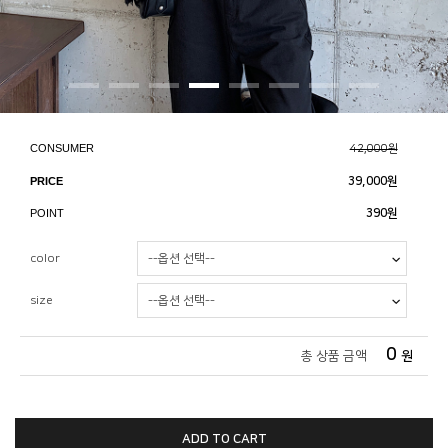
CONSUMER
42,000원
PRICE
39,000
원
POINT
390원
color
size
0
총 상품 금액
원
ADD TO CART