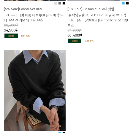
■
■
■
■
■
[5% Sale]Coordi Set 809
[5% Sale] Le basique 코디 셋업
JKF 프리미엄 이중지 브루클린 오버 후드
[블랙당일출고]Le basique 골지 브이넥
티+MARI 기모 와이드 팬츠
니트 +[소라당일출고]Lalf oxford 오버핏
99,400원
셔츠
94,500원
71,900원
68,400원