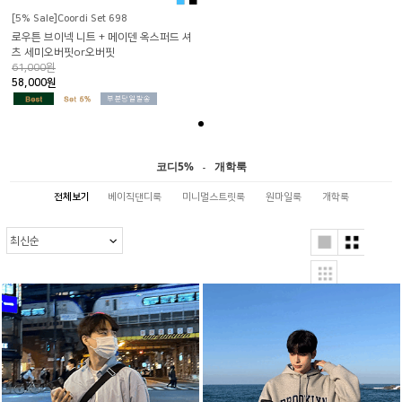
■
■
[5% Sale]Coordi Set 698
로우튼 브이넥 니트 + 메이덴 옥스퍼드 셔
츠 세미오버핏or오버핏
61,000원
58,000원
코디5%
개학룩
-
전체보기
베이직댄디룩
미니멀스트릿룩
원마일룩
개학룩