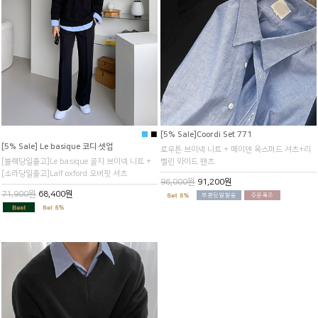
■
■
[5% Sale]Coordi Set 771
[5% Sale] Le basique 코디 셋업
로우튼 브이넥 니트 + 메이덴 옥스퍼드 셔츠+리
[블랙당일출고]Le basique 골지 브이넥 니트 +
벨린 와이드 팬츠
[소라당일출고]Lalf oxford 오버핏 셔츠
96,000원
91,200원
71,900원
68,400원