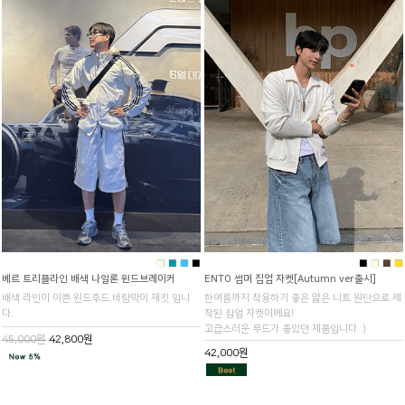
■
■
■
■
■
■
■
■
베르 트리플라인 배색 나일론 윈드브레이커
ENTO 썸머 집업 자켓[Autumn ver출시]
배색 라인이 이쁜 윈드후드 바람막이 재킷 입니
한여름까지 착용하기 좋은 얇은 니트 원단으로 제
다.
작된 집업 자켓이에요!
고급스러운 무드가 좋았던 제품입니다 :)
45,000원
42,800원
42,000원