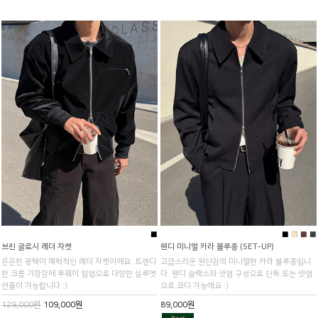
■
■
■
■
■
브린 글로시 레더 자켓
웬디 미니멀 카라 블루종 (SET-UP)
은은한 광택이 매력적인 레더 자켓이에요. 트렌디
고급스러운 원단감의 미니멀한 카라 블루종입니
한 크롭 기장감에 투웨이 집업으로 다양한 실루엣
다. 웬디 슬랙스와 셋업 구성으로 단독 또는 셋업
연출이 가능합니다 :)
으로 코디 가능해요 :)
129,000원
109,000원
89,000원