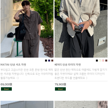
■
■
■
■
■
■
■
MATINI 린넨 셔츠 자켓
베어리 린넨 라이더 자켓
부드럽고 고급스러운 린넨 코튼 혼방 원사로 제작
얇은 린넨 원단 제작으로 여름에도 가볍게 걸치기
한 셔츠형 자켓입니다. 단독으로 또는 아우터처럼
좋은 자켓이에요! 살짝 크롭한 라이더 디자인이
활용가능해요 :-)
트렌디한 무드를 연출해줘요 :)
69,000원
79,900원