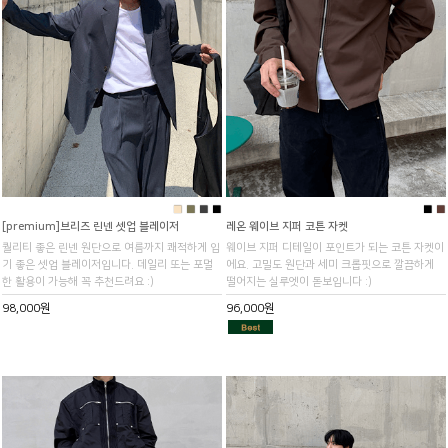
■
■
■
■
■
■
[premium]브리즈 린넨 셋업 블레이저
레온 웨이브 지퍼 코튼 자켓
퀄리티 좋은 린넨 원단으로 여름까지 쾌적하게 입
웨이브 지퍼 디테일이 포인트가 되는 코튼 자켓이
기 좋은 셋업 블레이저입니다. 데일리 또는 포멀
에요. 고밀도 원단과 세미 크롭핏으로 깔끔하게
한 활용이 가능해 꼭 추천드려요 :)
떨어지는 실루엣이 돋보입니다 :)
98,000원
96,000원