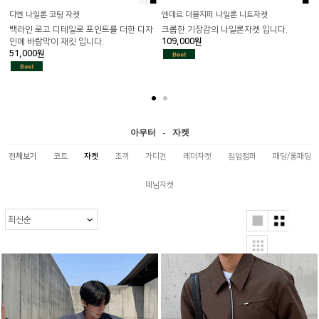
■
■
■
디옌 나일론 코팅 자켓
엔데르 더블지퍼 나일론 니트자켓
백라인 로고 디테일로 포인트를 더한 디자
크롭한 기장감의 나일론자켓 입니다.
인에 바람막이 재킷 입니다.
109,000원
51,000원
1
아우터
자켓
-
전체보기
코트
자켓
조끼
가디건
레더자켓
집업점퍼
패딩/롱패딩
데님자켓