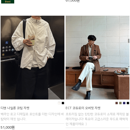
67,000원
■
■
■
■
■
■
디옌 나일론 코팅 자켓
ECT 코듀로이 오버핏 자켓
백라인 로고 디테일로 포인트를 더한 디자인에 바
흐트러짐 없는 탄탄한 코듀로이 소재로 제작된 블
람막이 재킷 입니다.
레이저입니다! 특유의 고급스러운 무드로 매력적
인 제품이에요 :)
51,000원