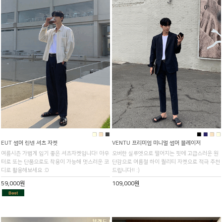
■
■
■
■
■
■
■
EUT 썸머 린넨 셔츠 자켓
VENTU 프리미엄 미니멀 썸머 블레이저
여름시즌 가볍게 입기 좋은 셔츠자켓입니다! 아우
오버한 실루엣으로 떨어지는 핏에 고급스러운 원
터로 또는 단품으로도 착용이 가능해 멋스러운 코
단감으로 여름철 하이 퀄리티 자켓으로 적극 추천
디로 활용해보세요 :D
드립니다!! :)
59,000원
109,000원