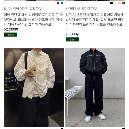
■
■
■
■
■
■
BLICK 데님 데미지 집업 자켓
베어리 린넨 라이더 자켓
데님 원단에 데끼 디테일로 포인트를 준 자
얇은 린넨 원단 제작으로 여름에도 가볍게
켓이에요. BLICK 버뮤다 팬츠와 셋업 착용
걸치기 좋은 자켓이에요! 살짝 크롭한 라이
시 더욱 매력적인 코디가 가능해요 :)
더 디자인이 트렌디한 무드를 연출해줘요
62,900원
:)
79,900원