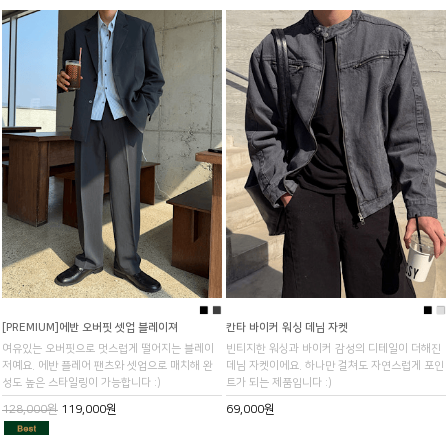
■
■
■
■
[PREMIUM]에반 오버핏 셋업 블레이져
칸타 바이커 워싱 데님 자켓
여유있는 오버핏으로 멋스럽게 떨어지는 블레이
빈티지한 워싱과 바이커 감성의 디테일이 더해진
저예요. 에반 플레어 팬츠와 셋업으로 매치해 완
데님 자켓이에요. 하나만 걸쳐도 자연스럽게 포인
성도 높은 스타일링이 가능합니다 :)
트가 되는 제품입니다 :)
128,000원
119,000원
69,000원