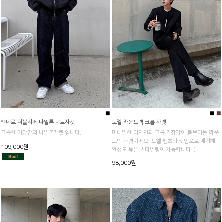
■
■
■
엔데르 더블지퍼 나일론 니트자켓
노엘 라운드넥 크롭 자켓
크롭한 기장감의 나일론자켓 입니다.
미니멀한 디자인과 크롭 기장감이 돋보이는 라운
드넥 자켓이에요. 노엘 팬츠와 셋업으로 매치해
109,000원
완성도 높은 스타일링이 가능합니다 :)
98,000원