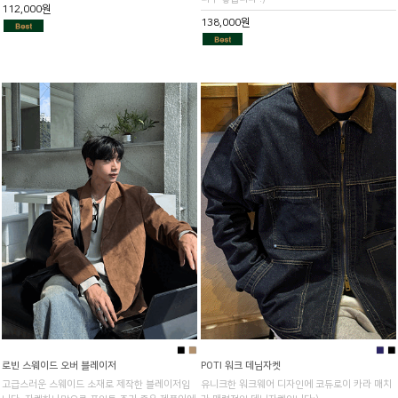
112,000원
138,000원
■
■
■
■
로빈 스웨이드 오버 블레이저
POTI 워크 데님자켓
고급스러운 스웨이드 소재로 제작한 블레이저입
유니크한 워크웨어 디자인에 코듀로이 카라 매치