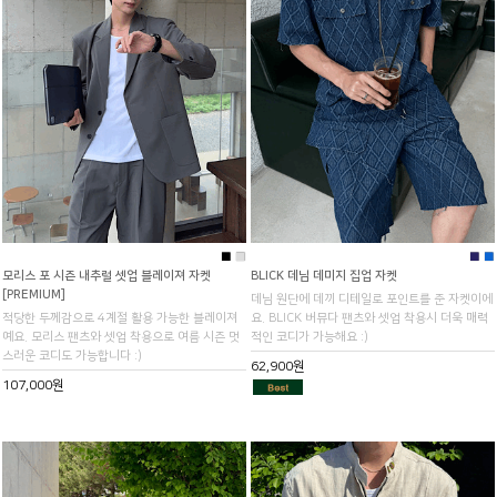
■
■
■
■
모리스 포 시즌 내추럴 셋업 블레이져 자켓
BLICK 데님 데미지 집업 자켓
[PREMIUM]
데님 원단에 데끼 디테일로 포인트를 준 자켓이에
적당한 두께감으로 4계절 활용 가능한 블레이져
요. BLICK 버뮤다 팬츠와 셋업 착용시 더욱 매력
예요. 모리스 팬츠와 셋업 착용으로 여름 시즌 멋
적인 코디가 가능해요 :)
스러운 코디도 가능합니다 :)
62,900원
107,000원