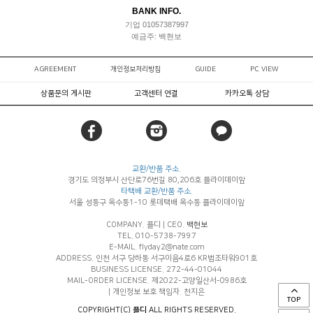
BANK INFO.
기업 01057387997
예금주: 백현보
AGREEMENT
개인정보처리방침
GUIDE
PC VIEW
상품문의 게시판
고객센터 연결
카카오톡 상담
교환/반품 주소.
경기도 의정부시 산단로76번길 80,206호 플라이데이앞
타택배 교환/반품 주소.
서울 성동구 옥수동1-10 롯데택배 옥수동 플라이데이앞
COMPANY. 플디
|
CEO.
백현보
TEL. 010-5738-7997
E-MAIL. flyday2@nate.com
ADDRESS. 인천 서구 당하동 서구이음4로6 KR법조타워901호
BUSINESS LICENSE. 272-44-01044
MAIL-ORDER LICENSE. 제2022-고양일산서-0986호
|
개인정보 보호 책임자. 천지은
TOP
COPYRIGHT(C)
플디
ALL RIGHTS RESERVED.