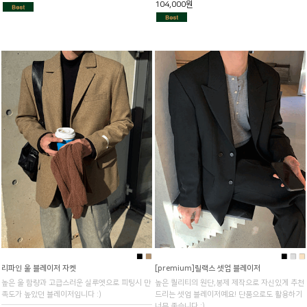
104,000원
■
■
■
■
■
리파인 울 블레이저 자켓
[premium]릴랙스 셋업 블레이저
높은 울 함량과 고급스러운 실루엣으로 피팅시 만
높은 퀄리티의 원단,봉제 제작으로 자신있게 추천
족도가 높았던 블레이저입니다 :)
드리는 셋업 블레이저예요! 단품으로도 활용하기
너무 좋습니다 :)