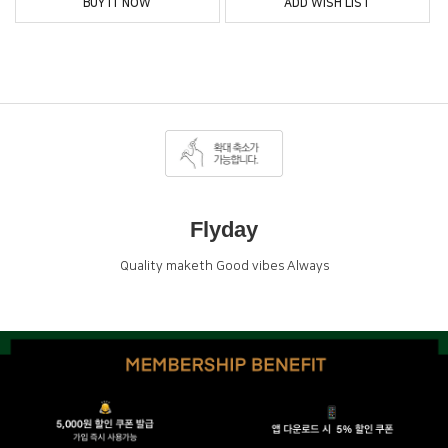
BUY IT NOW
ADD WISH LIST
Flyday
Quality maketh Good vibes Always