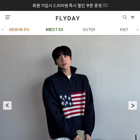
회원 가입시 2,000원 즉시 할인 쿠폰 증정 ❤️‍🔥
추석 특별 할인 10~
ONLY 7일간!
20% 9/6 화 ~ 9/12월
NEW-IN 5%
#BEST 50
OUTER
KNIT