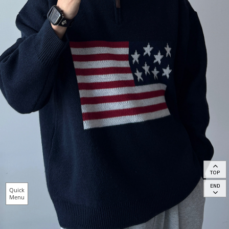
TOP
END
Quick
Menu