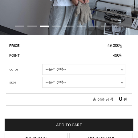
PRICE
49,000
원
POINT
490원
color
size
0
총 상품 금액
원
ADD TO CART