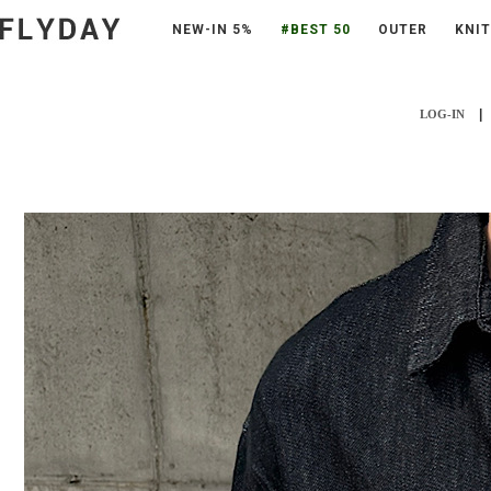
NEW-IN 5%
#BEST 50
OUTER
KNIT
|
LOG-IN