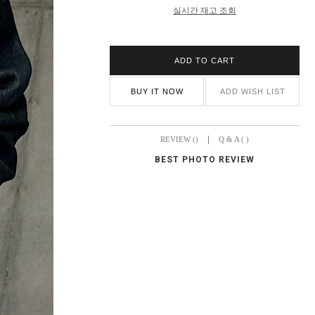
실시간 재고 조회
ADD TO CART
BUY IT NOW
ADD WISH LIST
|
REVIEW ()
Q & A ( )
BEST PHOTO REVIEW