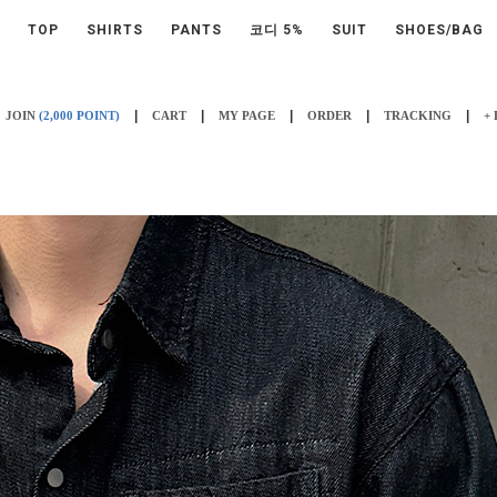
TOP
SHIRTS
PANTS
코디 5%
SUIT
SHOES/BAG
|
|
|
|
|
JOIN
(2,000 POINT)
CART
MY PAGE
ORDER
TRACKING
+