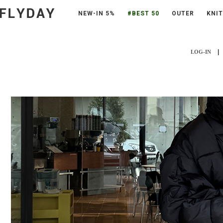
NEW-IN 5%
#BEST 50
OUTER
KNIT
|
LOG-IN