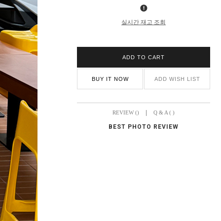
실시간 재고 조회
ADD TO CART
BUY IT NOW
ADD WISH LIST
|
REVIEW ()
Q & A ( )
BEST PHOTO REVIEW