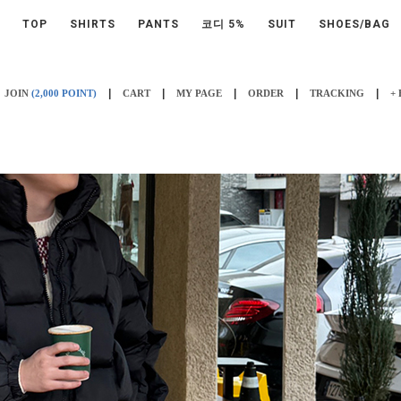
TOP
SHIRTS
PANTS
코디 5%
SUIT
SHOES/BAG
|
|
|
|
|
JOIN
(2,000 POINT)
CART
MY PAGE
ORDER
TRACKING
+