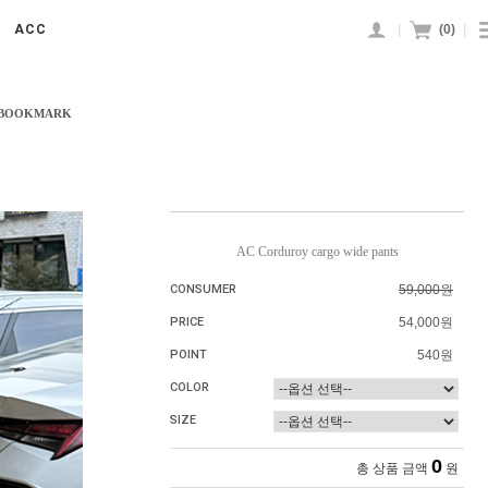
|
(
0
)
|
ACC
 BOOKMARK
AC Corduroy cargo wide pants
CONSUMER
59,000원
PRICE
54,000원
POINT
540원
COLOR
SIZE
0
총 상품 금액
원