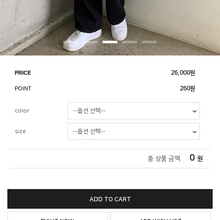
PRICE
26,000
원
POINT
260원
color
size
0
총 상품 금액
원
ADD TO CART