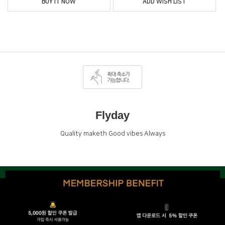
BUY IT NOW
ADD WISH LIST
Flyday
Quality maketh Good vibes Always