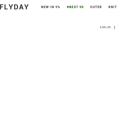
NEW-IN 5%
#BEST 50
OUTER
KNIT
|
LOG-IN