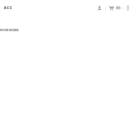
|
(
0
)
|
ACC
 BOOKMARK