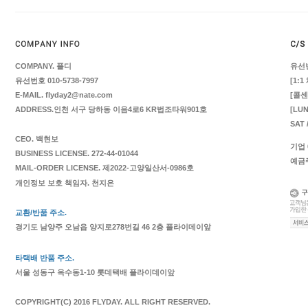
COMPANY. 플디
유선번
유선번호 010-5738-7997
[1:1
E-MAIL. flyday2@nate.com
[콜센터
ADDRESS.인천 서구 당하동 이음4로6 KR법조타워901호
[LUN
SAT 
CEO. 백현보
기업 0
BUSINESS LICENSE. 272-44-01044
예금
MAIL-ORDER LICENSE. 제2022-고양일산서-0986호
개인정보 보호 책임자. 천지은
교환/반품 주소.
경기도 남양주 오남읍 양지로278번길 46 2층 플라이데이앞
타택배 반품 주소.
서울 성동구 옥수동1-10 롯데택배 플라이데이앞
COPYRIGHT(C) 2016 FLYDAY. ALL RIGHT RESERVED.