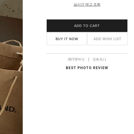
실시간 재고 조회
ADD TO CART
BUY IT NOW
ADD WISH LIST
|
REVIEW ()
Q & A ( )
BEST PHOTO REVIEW