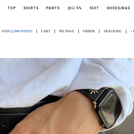
TOP
SHIRTS
PANTS
코디 5%
SUIT
SHOES/BAG
|
|
|
|
|
JOIN
(2,000 POINT)
CART
MY PAGE
ORDER
TRACKING
+