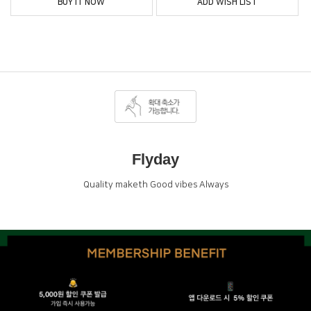
BUY IT NOW
ADD WISH LIST
Flyday
Quality maketh Good vibes Always