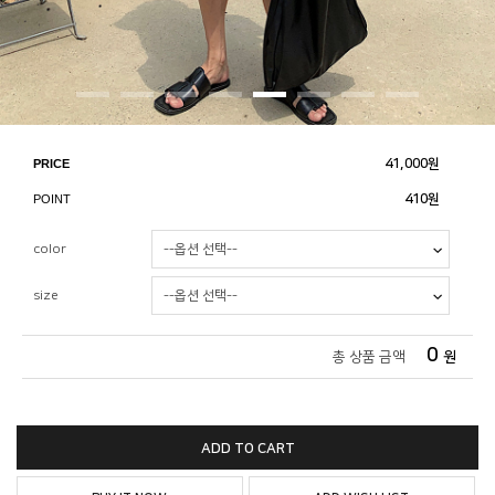
PRICE
41,000
원
POINT
410원
color
size
0
총 상품 금액
원
ADD TO CART