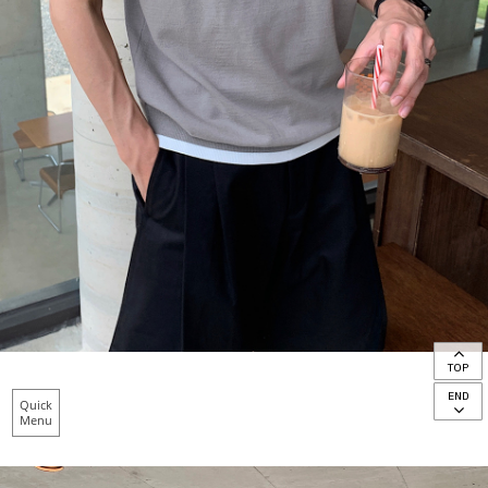
TOP
END
Quick
Menu