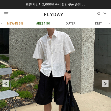
회원 가입시 2,000원 즉시 할인 쿠폰 증정 ❤️‍🔥
추석 특별 할인 10~
ONLY 7일간!
20% 9/6 화 ~ 9/12월
NEW-IN 5%
#BEST 50
OUTER
KNIT