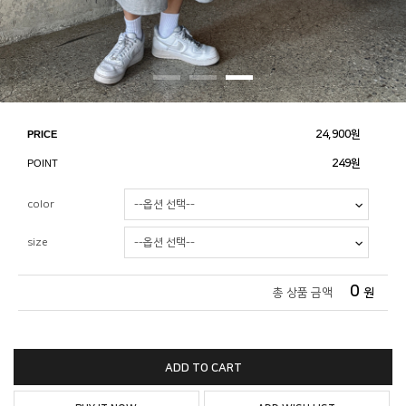
PRICE
24,900
원
POINT
249원
color
size
0
총 상품 금액
원
ADD TO CART