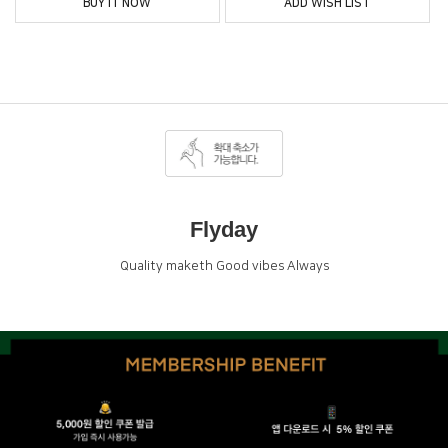
BUY IT NOW
ADD WISH LIST
Flyday
Quality maketh Good vibes Always