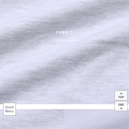
TOP
END
Quick
Menu