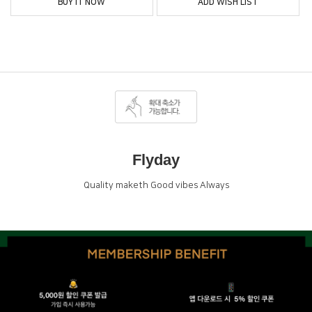
BUY IT NOW
ADD WISH LIST
Flyday
Quality maketh Good vibes Always