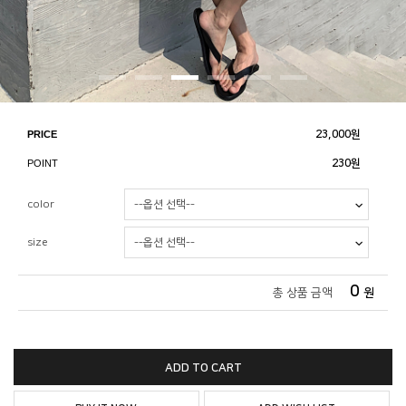
PRICE
23,000
원
POINT
230원
color
size
0
총 상품 금액
원
ADD TO CART