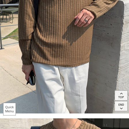
TOP
END
Quick
Menu