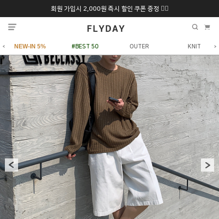
회원 가입시 2,000원 즉시 할인 쿠폰 증정 ❤️‍🔥
추석 특별 할인 10~
ONLY 7일간!
20% 9/6 화 ~ 9/12월
NEW-IN 5%
#BEST 50
OUTER
KNIT