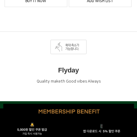
BUY IT NOW
ADD WISH LIST
Flyday
Quality maketh Good vibes Always