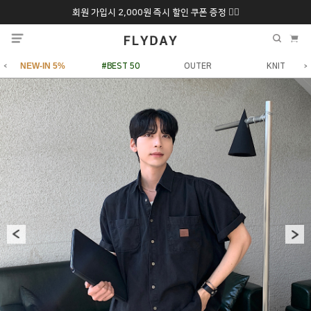
회원 가입시 2,000원 즉시 할인 쿠폰 증정 ❤️‍🔥
추석 특별 할인 10~
ONLY 7일간!
20% 9/6 화 ~ 9/12월
NEW-IN 5%
#BEST 50
OUTER
KNIT