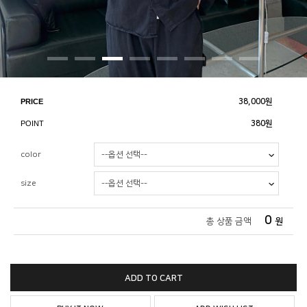
PRICE
38,000
원
POINT
380원
color
size
0
총 상품 금액
원
ADD TO CART