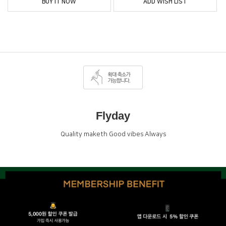
BUY IT NOW
ADD WISH LIST
Flyday
Quality maketh Good vibes Always