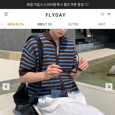
회원 가입시 2,000원 즉시 할인 쿠폰 증정 ❤️‍🔥
추석 특별 할인 10~
ONLY 7일간!
20% 9/6 화 ~ 9/12월
NEW-IN 5%
#BEST 50
OUTER
KNIT