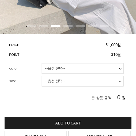
PRICE
31,000
원
POINT
310원
color
size
0
총 상품 금액
원
ADD TO CART