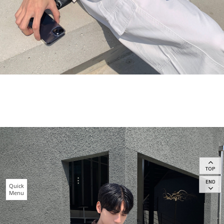
TOP
END
Quick
Menu