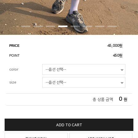
PRICE
45,000
원
POINT
450원
color
size
0
총 상품 금액
원
ADD TO CART