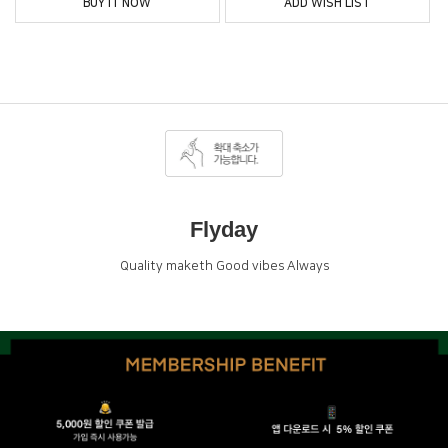
BUY IT NOW
ADD WISH LIST
Flyday
Quality maketh Good vibes Always