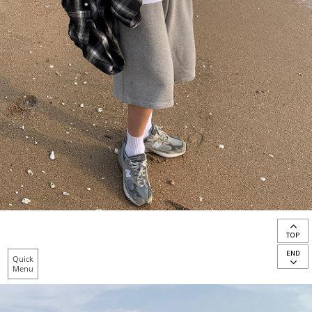
TOP
END
Quick
Menu