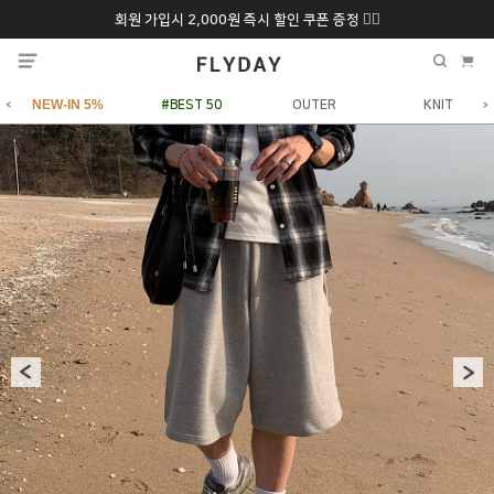
회원 가입시 2,000원 즉시 할인 쿠폰 증정 ❤️‍🔥
추석 특별 할인 10~
ONLY 7일간!
20% 9/6 화 ~ 9/12월
NEW-IN 5%
#BEST 50
OUTER
KNIT