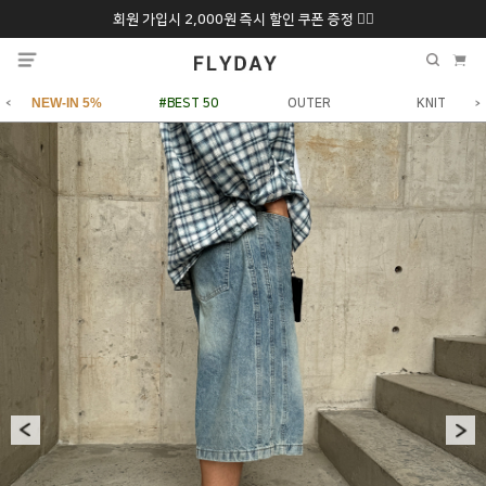
회원 가입시 2,000원 즉시 할인 쿠폰 증정 ❤️‍🔥
추석 특별 할인 10~
ONLY 7일간!
20% 9/6 화 ~ 9/12월
NEW-IN 5%
#BEST 50
OUTER
KNIT