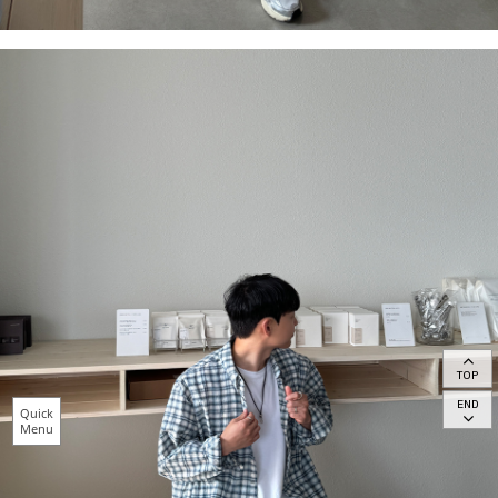
TOP
END
Quick
Menu