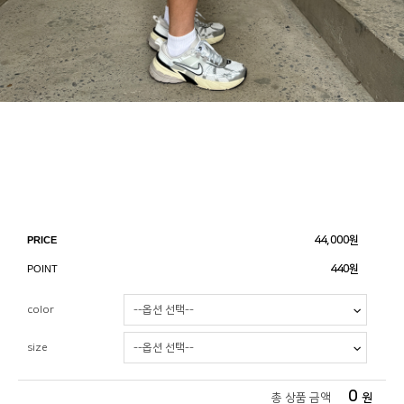
PRICE
44,000
원
POINT
440원
color
size
0
총 상품 금액
원