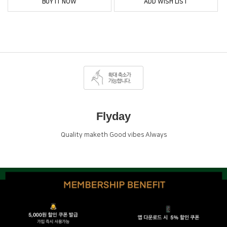
BUY IT NOW
ADD WISH LIST
Flyday
Quality maketh Good vibes Always