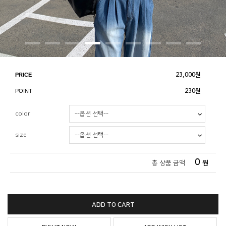
PRICE
23,000
원
POINT
230원
color
size
0
총 상품 금액
원
ADD TO CART