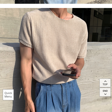
TOP
END
Quick
Menu