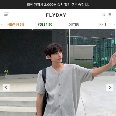
회원 가입시 2,000원 즉시 할인 쿠폰 증정 ❤️‍🔥
추석 특별 할인 10~
ONLY 7일간!
20% 9/6 화 ~ 9/12월
NEW-IN 5%
#BEST 50
OUTER
KNIT