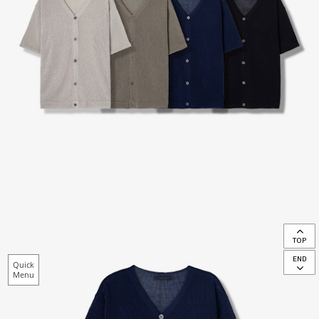
TOP
END
Quick
Menu