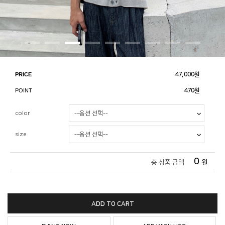
PRICE
47,000
원
POINT
470원
color
size
0
총 상품 금액
원
ADD TO CART