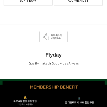
BUY IT NOW
ADD WISH LIST
Flyday
Quality maketh Good vibes Always