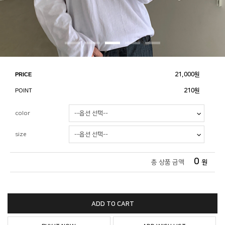
PRICE
21,000
원
POINT
210원
color
size
0
총 상품 금액
원
ADD TO CART