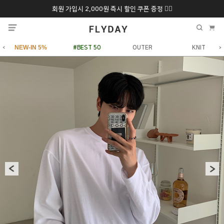
회원 가입시 2,000원 즉시 할인 쿠폰 증정 ❤️‍🔥
추석 특별 할인 10~
ONLY 7일간!
20% 9/6 화 ~ 9/12월
NEW-IN 5%
#BEST 50
OUTER
KNIT