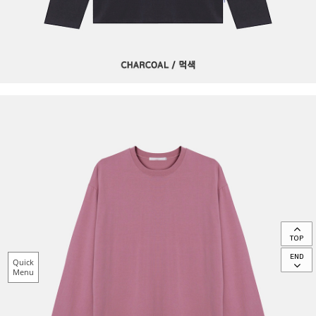
TOP
END
Quick
Menu