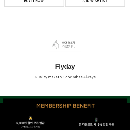
BUY IT NOW
ADD WISH LIST
Flyday
Quality maketh Good vibes Always