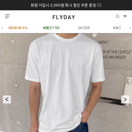
회원 가입시 2,000원 즉시 할인 쿠폰 증정 ❤️‍🔥
추석 특별 할인 10~
ONLY 7일간!
20% 9/6 화 ~ 9/12월
NEW-IN 5%
#BEST 50
OUTER
KNIT