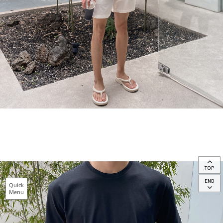
TOP
END
Quick
Menu