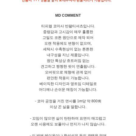
반품시 1+1 상품을 같이 보내주셔야 환불처리가 가능합니다. *
MD COMMENT
티피컬 코마사 반팔티셔츠입니다.
중량감과 고시감이 매우 훌륭한
고밀도 코튼 원단으로 제작 되어
오랜 착용에도 변형이 없으며,
세탁시 수축현상이 없는 튼튼한
내구성을 지닌 제품입니다.
원단 특성상 흐트러짐 없는
견고하고 짱짱한 핏이 연출됩니다.
오버핏으로 체형에 관계 없이
편안한 착용이 가능합니다.
베이직한 디자인과 옆트임 디테일로
어디에나 손쉬운 매칭이 가능합니다.
- 코마 공정을 거친 면사를 1m당 약 800회
이상 꼰 실을 말합니다.
- 꼬임이 많으면 실이 탄탄하여 표면이 매끄럽고
오랜 사용에도 보풀이나 먼지가 나지 않습니다.
- 이 밖에 레이온이나 합성섬유 등의 광택을 없애