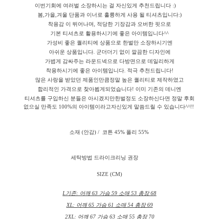
이번기회에 여러벌 소장하시는 걸 자신있게 추천드립니다 :)
봄,가을,겨울 단품과 이너로 훌륭하게 사용 될 티셔츠입니다:)
착용감 이 뛰어나며, 적당한 기장감과 오버한 핏으로
기본 티셔츠로 활용하시기에 좋은 아이템입니다^^
가성비 좋은 퀄리티에 상품으로 한벌만 소장하시기엔
아쉬운 상품입니다. 군더더기 없이 깔끔한 디자인에
가볍게 감싸주는 라운드넥으로 다방면으로 데일리하게
착용하시기에 좋은 아이템입니다. 적극 추천드립니다!
많은 사랑을 받았던 제품인만큼정말 높은 퀄리티로 제작하였고
합리적인 가격으로 찾아뵙게되었습니다! 이미 기존의 데니엔
티셔츠를 구입하신 분들은 아시겠지만한벌정도 소장하신다면 정말 후회
없으실 만족도 100%의 아이템이라고자신있게 말씀드릴 수 있습니다^^!!
소재 (안감) / 코튼 45% 폴리 55%
세탁방법 드라이크리닝 권장
SIZE (CM)
L기존: 어깨 63 가슴 59 소매 53 총장 68
XL: 어깨 65 가슴 61 소매 54 총장 69
2XL: 어깨 67 가슴 63 소매 55 총장 70