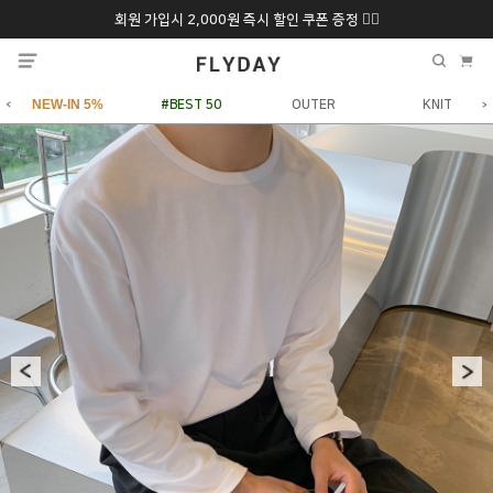
회원 가입시 2,000원 즉시 할인 쿠폰 증정 ❤️‍🔥
추석 특별 할인 10~
ONLY 7일간!
20% 9/6 화 ~ 9/12월
NEW-IN 5%
#BEST 50
OUTER
KNIT