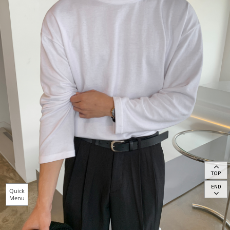
TOP
END
Quick
Menu