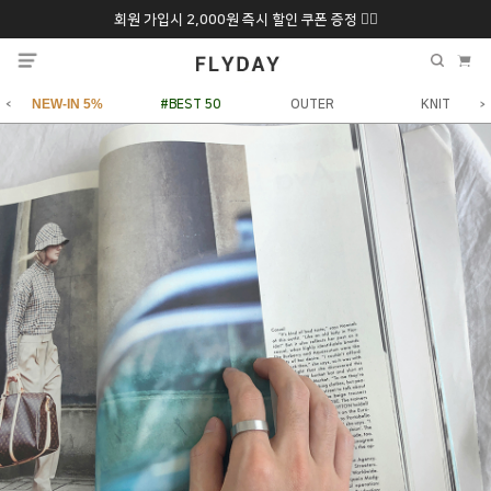
회원 가입시 2,000원 즉시 할인 쿠폰 증정 ❤️‍🔥
추석 특별 할인 10~
ONLY 7일간!
20% 9/6 화 ~ 9/12월
NEW-IN 5%
#BEST 50
OUTER
KNIT