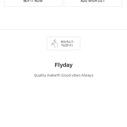
BUY IT NOW
ADD WISH LIST
Flyday
Quality maketh Good vibes Always