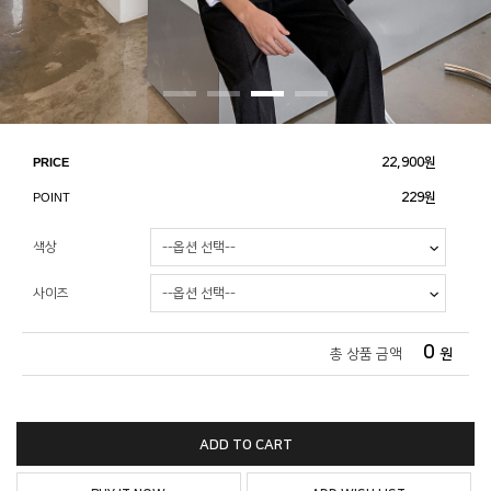
PRICE
22,900
원
POINT
229원
색상
사이즈
0
총 상품 금액
원
ADD TO CART