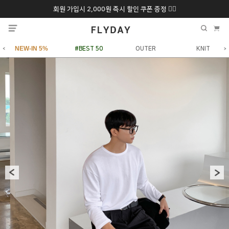
회원 가입시 2,000원 즉시 할인 쿠폰 증정 ❤️‍🔥
추석 특별 할인 10~
ONLY 7일간!
20% 9/6 화 ~ 9/12월
NEW-IN 5%
#BEST 50
OUTER
KNIT