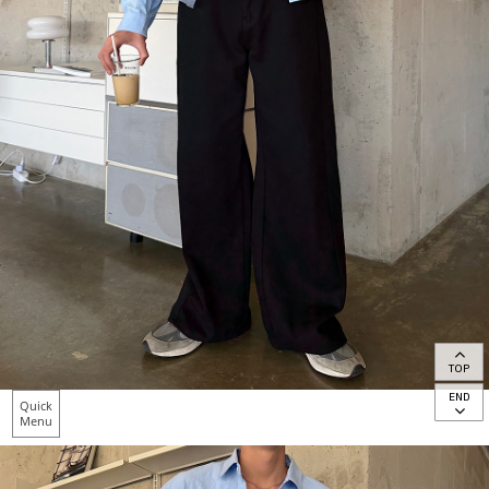
TOP
END
Quick
Menu