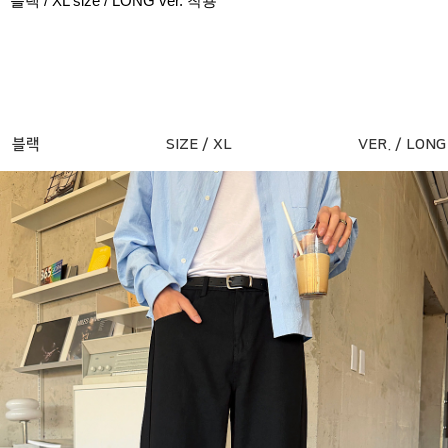
블랙 / XL size / LONG ver. 착용
블랙
SIZE / XL
VER. / LONG