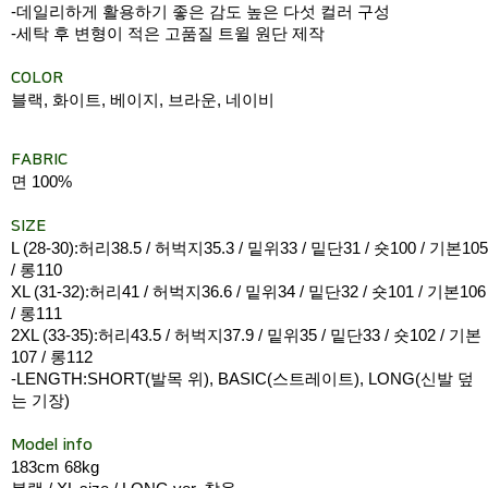
-데일리하게 활용하기 좋은 감도 높은 다섯 컬러 구성
-세탁 후 변형이 적은 고품질 트윌 원단 제작
COLOR
블랙, 화이트, 베이지, 브라운, 네이비
FABRIC
면 100%
SIZE
L (28-30):허리38.5 / 허벅지35.3 / 밑위33 / 밑단31 / 숏100 / 기본105
/ 롱110
XL (31-32):허리41 / 허벅지36.6 / 밑위34 / 밑단32 / 숏101 / 기본106
/ 롱111
2XL (33-35):허리43.5 / 허벅지37.9 / 밑위35 / 밑단33 / 숏102 / 기본
107 / 롱112
-LENGTH:SHORT(발목 위), BASIC(스트레이트), LONG(신발 덮
는 기장)
Model info
183cm 68kg