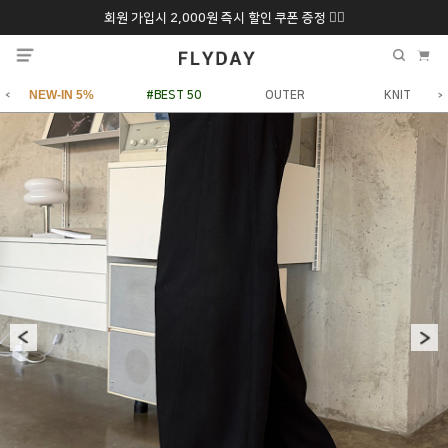
회원 가입시 2,000원 즉시 할인 쿠폰 증정 ❤️‍🔥
추석 특별 할인 10~
ONLY 7일간!
20% 9/6 화 ~ 9/12월
NEW-IN 5%
#BEST 50
OUTER
KNIT