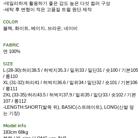
-데일리하게 활용하기 좋은 감도 높은 다섯 컬러 구성
-세탁 후 변형이 적은 고품질 트윌 원단 제작
COLOR
블랙, 화이트, 베이지, 브라운, 네이비
FABRIC
면 100%
SIZE
L (28-30):허리38.5 / 허벅지35.3 / 밑위33 / 밑단31 / 숏100 / 기본105
/ 롱110
XL (31-32):허리41 / 허벅지36.6 / 밑위34 / 밑단32 / 숏101 / 기본106
/ 롱111
2XL (33-35):허리43.5 / 허벅지37.9 / 밑위35 / 밑단33 / 숏102 / 기본
107 / 롱112
-LENGTH:SHORT(발목 위), BASIC(스트레이트), LONG(신발 덮
는 기장)
Model info
183cm 68kg