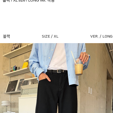
블랙 / XL size / LONG ver. 착용
블랙
SIZE / XL
VER. / LONG