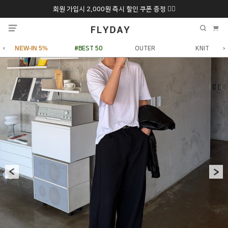
회원 가입시 2,000원 즉시 할인 쿠폰 증정 ❤️‍🔥
추석 특별 할인 10~
ONLY 7일간!
20% 9/6 화 ~ 9/12월
NEW-IN 5%
#BEST 50
OUTER
KNIT