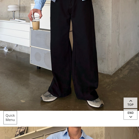
TOP
END
Quick
Menu