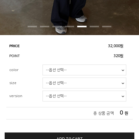
PRICE
32,000
원
POINT
320원
color
size
version
0
총 상품 금액
원