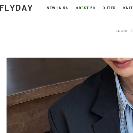
NEW-IN 5%
#BEST 50
OUTER
KNIT
|
LOG-IN