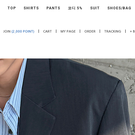
TOP
SHIRTS
PANTS
코디 5%
SUIT
SHOES/BAG
|
|
|
|
|
JOIN
(2,000 POINT)
CART
MY PAGE
ORDER
TRACKING
+ 