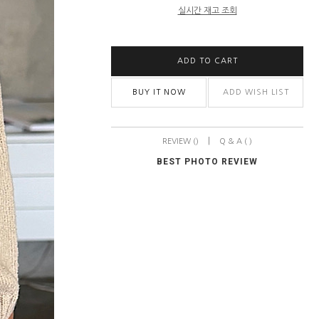
실시간 재고 조회
ADD TO CART
BUY IT NOW
ADD WISH LIST
|
REVIEW ()
Q & A ( )
BEST PHOTO REVIEW