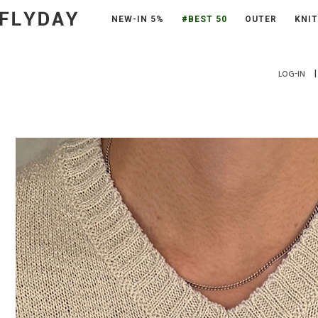
NEW-IN 5%
#BEST 50
OUTER
KNIT
|
LOG-IN