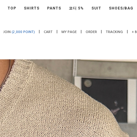
TOP
SHIRTS
PANTS
코디 5%
SUIT
SHOES/BAG
|
|
|
|
|
JOIN
(2,000 POINT)
CART
MY PAGE
ORDER
TRACKING
+ 