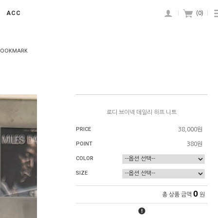
ACC
|
(
0
)
|
BOOKMARK
로디 브이넥 데일리 하프 니트
PRICE
38,000원
POINT
380원
COLOR
SIZE
0
총 상품 금액
원