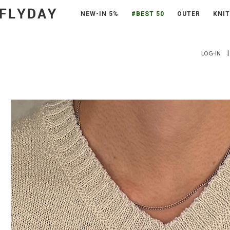
NEW-IN 5%
#BEST 50
OUTER
KNIT
|
LOG-IN