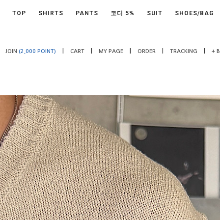
TOP
SHIRTS
PANTS
코디 5%
SUIT
SHOES/BAG
|
|
|
|
|
JOIN
(2,000 POINT)
CART
MY PAGE
ORDER
TRACKING
+ 