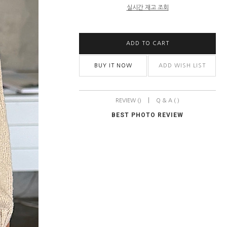
실시간 재고 조회
ADD TO CART
BUY IT NOW
ADD WISH LIST
|
REVIEW ()
Q & A ( )
BEST PHOTO REVIEW