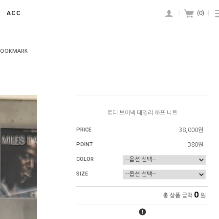
ACC
|
(
0
)
|
BOOKMARK
로디 브이넥 데일리 하프 니트
PRICE
38,000원
POINT
380원
COLOR
SIZE
0
총 상품 금액
원