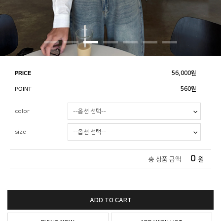
PRICE
56,000
원
POINT
560원
color
size
0
총 상품 금액
원
ADD TO CART