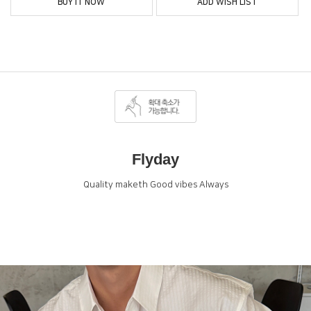
BUY IT NOW
ADD WISH LIST
Flyday
Quality maketh Good vibes Always