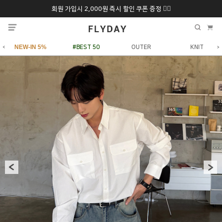
회원 가입시 2,000원 즉시 할인 쿠폰 증정 ❤️‍🔥
추석 특별 할인 10~
ONLY 7일간!
20% 9/6 화 ~ 9/12월
NEW-IN 5%
#BEST 50
OUTER
KNIT