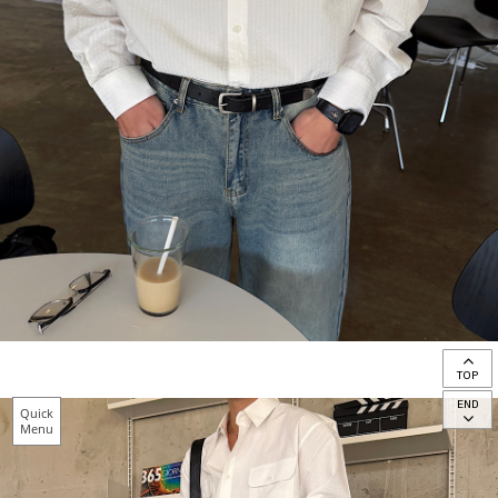
TOP
END
Quick
Menu