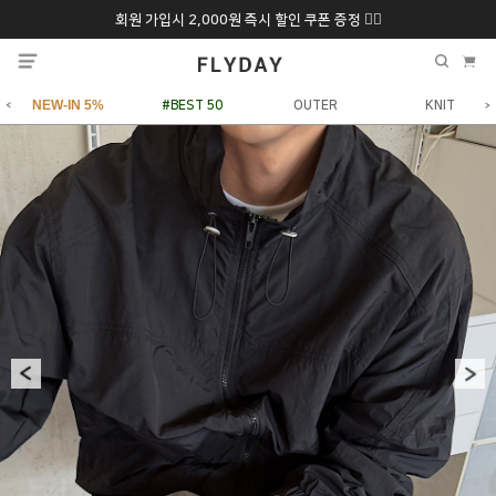
회원 가입시 2,000원 즉시 할인 쿠폰 증정 ❤️‍🔥
추석 특별 할인 10~
ONLY 7일간!
20% 9/6 화 ~ 9/12월
NEW-IN 5%
#BEST 50
OUTER
KNIT