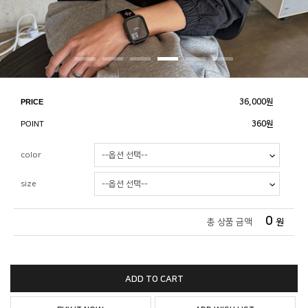
PRICE
36,000
원
POINT
360원
color
size
0
총 상품 금액
원
ADD TO CART