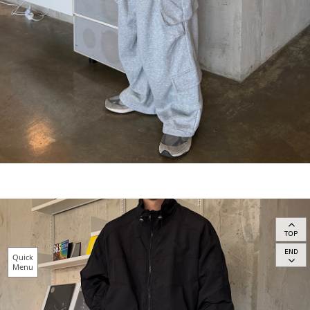
TOP
END
Quick
Menu