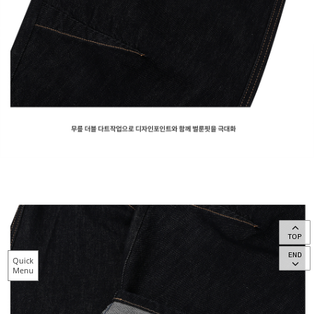
TOP
END
Quick
Menu