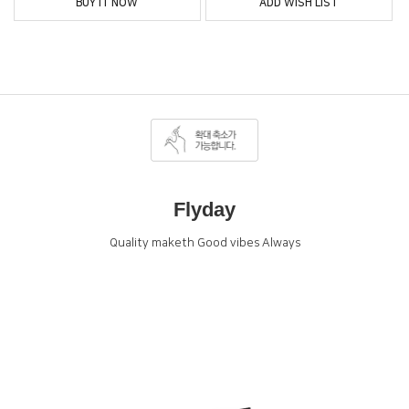
BUY IT NOW
ADD WISH LIST
Flyday
Quality maketh Good vibes Always