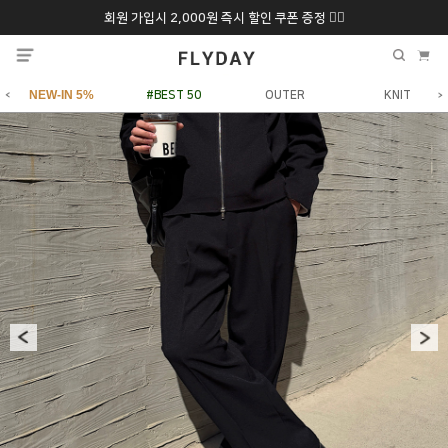
회원 가입시 2,000원 즉시 할인 쿠폰 증정 ❤️‍🔥
추석 특별 할인 10~
ONLY 7일간!
20% 9/6 화 ~ 9/12월
NEW-IN 5%
#BEST 50
OUTER
KNIT