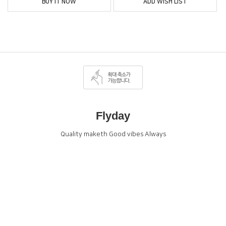
BUY IT NOW
ADD WISH LIST
Flyday
Quality maketh Good vibes Always