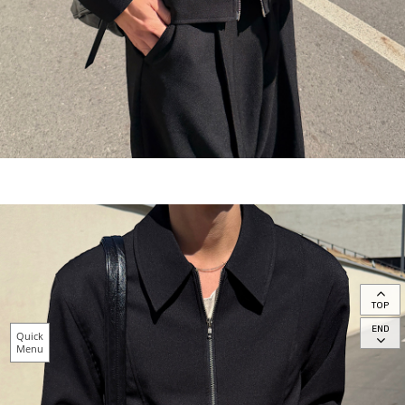
TOP
END
Quick
Menu