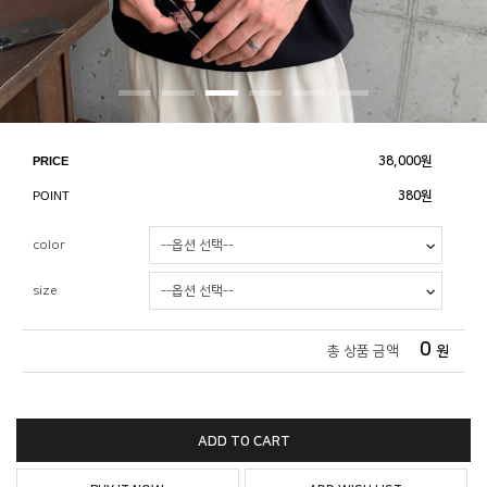
PRICE
38,000
원
POINT
380원
color
size
0
총 상품 금액
원
ADD TO CART