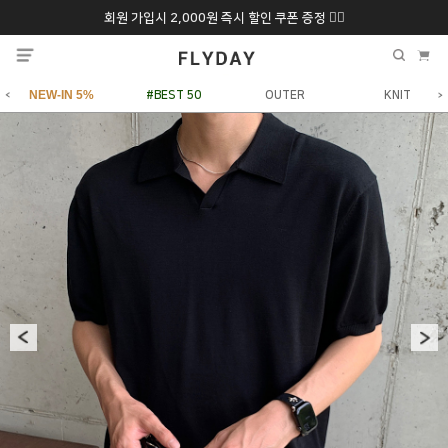
회원 가입시 2,000원 즉시 할인 쿠폰 증정 ❤️‍🔥
추석 특별 할인 10~
ONLY 7일간!
20% 9/6 화 ~ 9/12월
NEW-IN 5%
#BEST 50
OUTER
KNIT