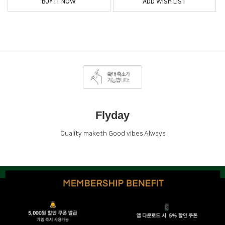
BUY IT NOW
ADD WISH LIST
Flyday
Quality maketh Good vibes Always