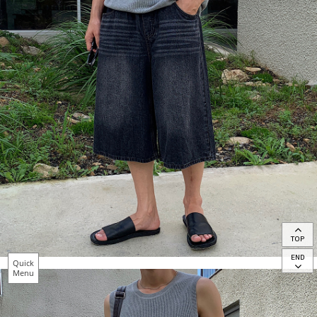
TOP
END
Quick
Menu