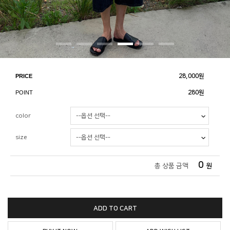
PRICE
28,000
원
POINT
280원
color
size
0
총 상품 금액
원
ADD TO CART