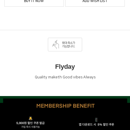
BUY IT NOW
ADD WISH LIST
Flyday
Quality maketh Good vibes Always