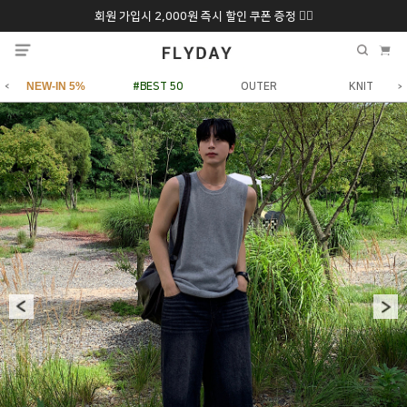
회원 가입시 2,000원 즉시 할인 쿠폰 증정 ❤️‍🔥
추석 특별 할인 10~
ONLY 7일간!
20% 9/6 화 ~ 9/12월
NEW-IN 5%
#BEST 50
OUTER
KNIT