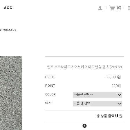
ACC
|
(
0
)
|
BOOKMARK
헨즈 스트라이프 시어서커 와이드 밴딩 팬츠 (2color)
PRICE
22,000원
POINT
220원
COLOR
SIZE
0
총 상품 금액
원