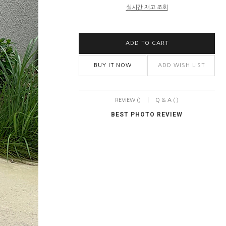
실시간 재고 조회
ADD TO CART
BUY IT NOW
ADD WISH LIST
|
REVIEW ()
Q & A ( )
BEST PHOTO REVIEW