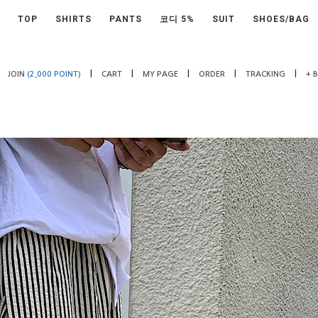
TOP
SHIRTS
PANTS
코디 5%
SUIT
SHOES/BAG
|
|
|
|
|
JOIN
(2,000 POINT)
CART
MY PAGE
ORDER
TRACKING
+ 