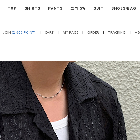
TOP
SHIRTS
PANTS
코디 5%
SUIT
SHOES/BAG
|
|
|
|
|
JOIN
(2,000 POINT)
CART
MY PAGE
ORDER
TRACKING
+ 