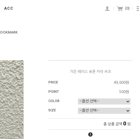
ACC
|
(
0
)
|
BOOKMARK
가든 레이스 오픈 카라 셔츠
PRICE
49,800원
POINT
500원
COLOR
SIZE
0
총 상품 금액
원