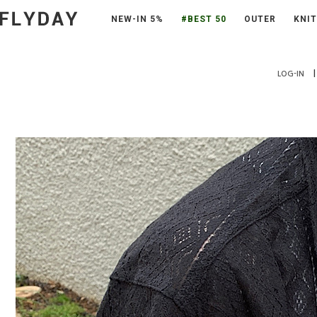
NEW-IN 5%
#BEST 50
OUTER
KNIT
|
LOG-IN