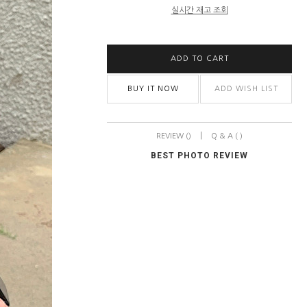
실시간 재고 조회
ADD TO CART
BUY IT NOW
ADD WISH LIST
|
REVIEW ()
Q & A ( )
BEST PHOTO REVIEW