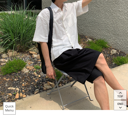
TOP
END
Quick
Menu