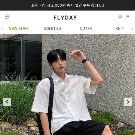
회원 가입시 2,000원 즉시 할인 쿠폰 증정 ❤️‍🔥
추석 특별 할인 10~
ONLY 7일간!
20% 9/6 화 ~ 9/12월
NEW-IN 5%
#BEST 50
OUTER
KNIT