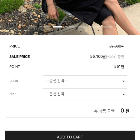
PRICE
59,000원
5%
SALE PRICE
56,100
원
(-
) 할인
POINT
561원
color
size
0
총 상품 금액
원
ADD TO CART