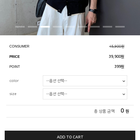
CONSUMER
45,900원
PRICE
39,900
원
POINT
399원
color
size
0
총 상품 금액
원
ADD TO CART