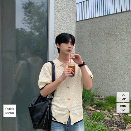
TOP
END
Quick
Menu