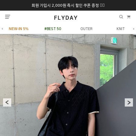
회원 가입시 2,000원 즉시 할인 쿠폰 증정 ❤️‍🔥
추석 특별 할인 10~
ONLY 7일간!
20% 9/6 화 ~ 9/12월
NEW-IN 5%
#BEST 50
OUTER
KNIT