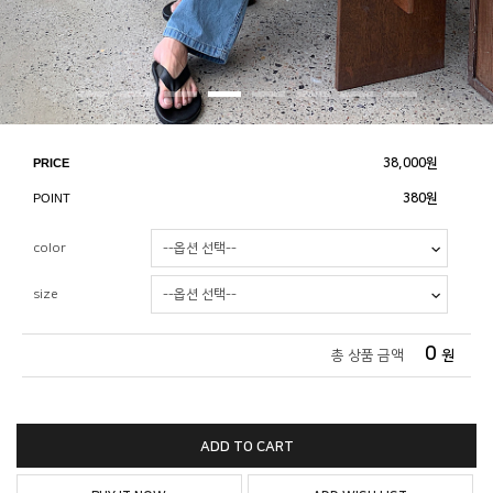
PRICE
38,000
원
POINT
380원
color
size
0
총 상품 금액
원
ADD TO CART