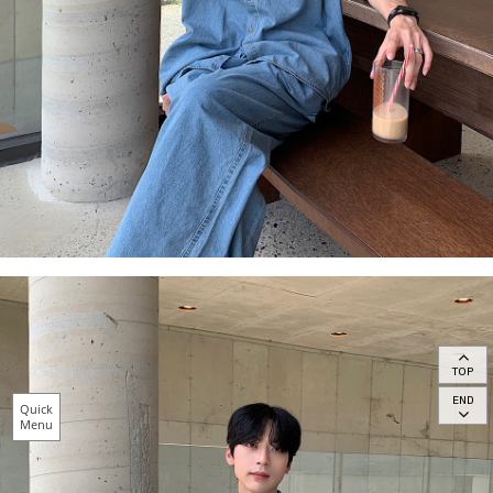
TOP
END
Quick
Menu