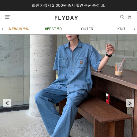
회원 가입시 2,000원 즉시 할인 쿠폰 증정 ❤️‍🔥
추석 특별 할인 10~
ONLY 7일간!
20% 9/6 화 ~ 9/12월
NEW-IN 5%
#BEST 50
OUTER
KNIT