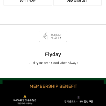
BUY IT NOW
ADD WISH LIST
Flyday
Quality maketh Good vibes Always