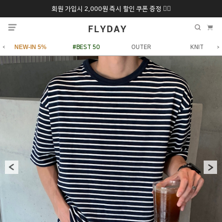
회원 가입시 2,000원 즉시 할인 쿠폰 증정 ❤️‍🔥
추석 특별 할인 10~
ONLY 7일간!
20% 9/6 화 ~ 9/12월
NEW-IN 5%
#BEST 50
OUTER
KNIT