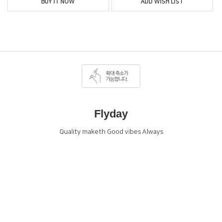
BUY IT NOW
ADD WISH LIST
Flyday
Quality maketh Good vibes Always