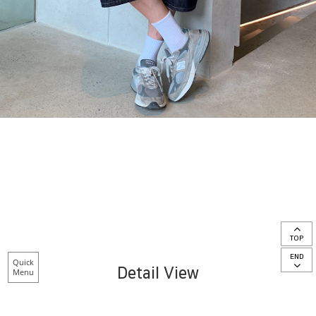
TOP
END
Quick
Detail View
Menu