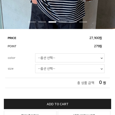
PRICE
27,900
원
POINT
279원
color
size
0
총 상품 금액
원
ADD TO CART