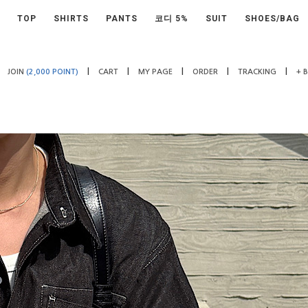
TOP
SHIRTS
PANTS
코디 5%
SUIT
SHOES/BAG
|
|
|
|
|
JOIN
(2,000 POINT)
CART
MY PAGE
ORDER
TRACKING
+ 