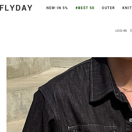
NEW-IN 5%
#BEST 50
OUTER
KNIT
|
LOG-IN