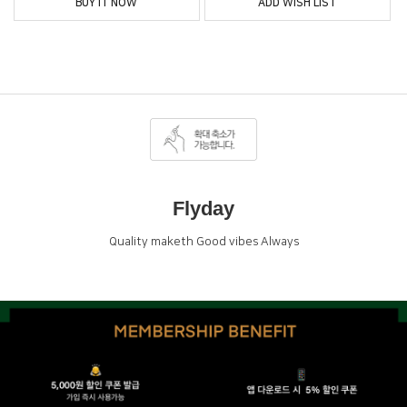
BUY IT NOW
ADD WISH LIST
Flyday
Quality maketh Good vibes Always