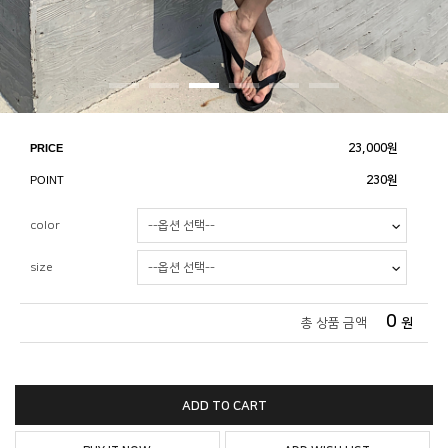
PRICE
23,000
원
POINT
230원
color
size
0
총 상품 금액
원
ADD TO CART