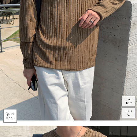
TOP
END
Quick
Menu