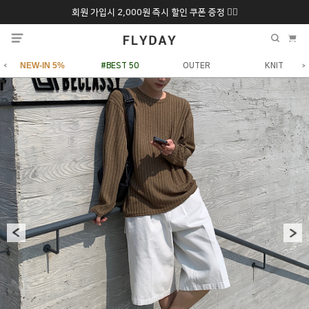
회원 가입시 2,000원 즉시 할인 쿠폰 증정 ❤️‍🔥
추석 특별 할인 10~
ONLY 7일간!
20% 9/6 화 ~ 9/12월
NEW-IN 5%
#BEST 50
OUTER
KNIT