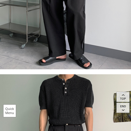
TOP
END
Quick
Menu