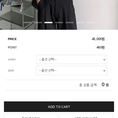
PRICE
45,000
원
POINT
450원
color
size
0
총 상품 금액
원
ADD TO CART