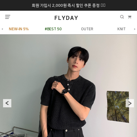
회원 가입시 2,000원 즉시 할인 쿠폰 증정 ❤️‍🔥
추석 특별 할인 10~
ONLY 7일간!
20% 9/6 화 ~ 9/12월
NEW-IN 5%
#BEST 50
OUTER
KNIT