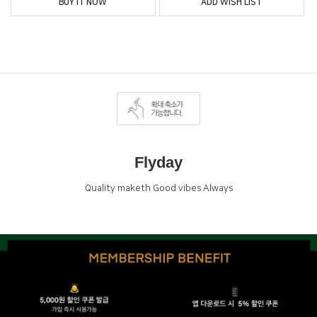
BUY IT NOW
ADD WISH LIST
Flyday
Quality maketh Good vibes Always