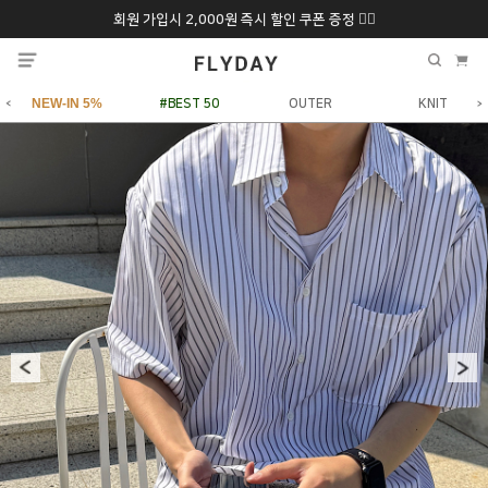
회원 가입시 2,000원 즉시 할인 쿠폰 증정 ❤️‍🔥
추석 특별 할인 10~
ONLY 7일간!
20% 9/6 화 ~ 9/12월
NEW-IN 5%
#BEST 50
OUTER
KNIT