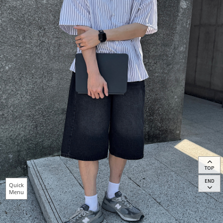
TOP
END
Quick
Menu