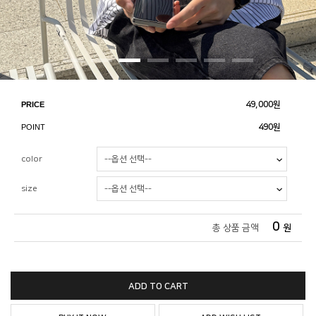
PRICE
49,000
원
POINT
490원
color
size
0
총 상품 금액
원
ADD TO CART