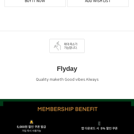
BUY IT NOW
ADD WISH LIST
Flyday
Quality maketh Good vibes Always